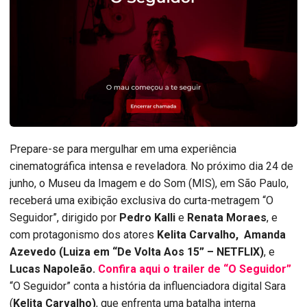
Prepare-se para mergulhar em uma experiência
cinematográfica intensa e reveladora. No próximo dia 24 de
junho, o Museu da Imagem e do Som (MIS), em São Paulo,
receberá uma exibição exclusiva do curta-metragem “O
Seguidor”, dirigido por
Pedro Kalli
e
Renata Moraes
, e
com protagonismo dos atores
Kelita Carvalho,
Amanda
Azevedo (Luiza em “De Volta Aos 15” – NETFLIX)
, e
Lucas Napoleão.
Confira aqui o trailer de “O Seguidor”
“O Seguidor” conta a história da influenciadora digital Sara
(
Kelita Carvalho)
, que enfrenta uma batalha interna