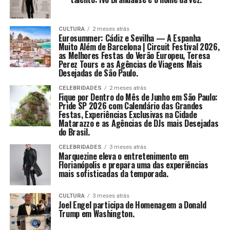
CULTURA
2 meses atrás
Eurosummer: Cádiz e Sevilha — A Espanha
Muito Além de Barcelona | Circuit Festival 2026,
as Melhores Festas do Verão Europeu, Teresa
Perez Tours e as Agências de Viagens Mais
Desejadas de São Paulo.
CELEBRIDADES
2 meses atrás
Fique por Dentro do Mês de Junho em São Paulo:
Pride SP 2026 com Calendário das Grandes
Festas, Experiências Exclusivas na Cidade
Matarazzo e as Agências de DJs mais Desejadas
do Brasil.
CELEBRIDADES
3 meses atrás
Marquezine eleva o entretenimento em
Florianópolis e prepara uma das experiências
mais sofisticadas da temporada.
CULTURA
3 meses atrás
Joel Engel participa de Homenagem a Donald
Trump em Washington.