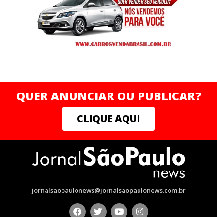
QUER ANUNCIAR OU PUBLICAR?
CLIQUE AQUI
jornalsaopaulonews@jornalsaopaulonews.com.br