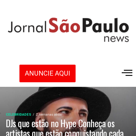
ANUNCIE AQUI
CELEBRIDADES
2 semanas atrás
DJs que estão no Hype Conheça os
artistas que estão conquistando cada