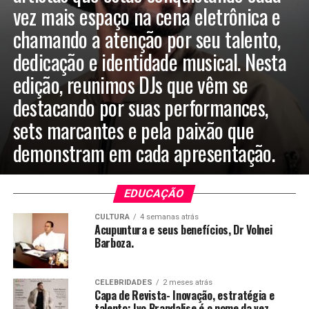
vez mais espaço na cena eletrônica e
chamando a atenção por seu talento,
dedicação e identidade musical. Nesta
edição, reunimos DJs que vêm se
destacando por suas performances,
sets marcantes e pela paixão que
demonstram em cada apresentação.
EDUCAÇÃO
CULTURA
4 semanas atrás
Acupuntura e seus benefícios, Dr Volnei
Barboza.
CELEBRIDADES
2 meses atrás
Capa de Revista- Inovação, estratégia e
talento: Ivo Brandalise é o nome da vez.