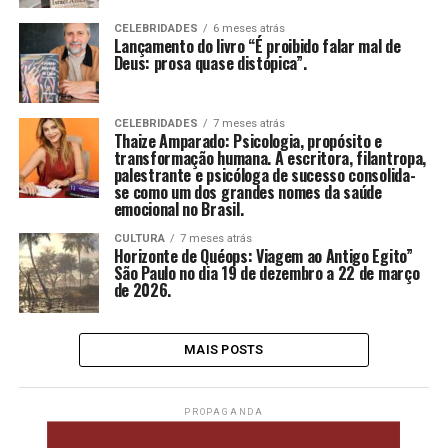
CELEBRIDADES
6 meses atrás
Lançamento do livro “É proibido falar mal de
Deus: prosa quase distópica”.
CELEBRIDADES
7 meses atrás
Thaize Amparado: Psicologia, propósito e
transformação humana. A escritora, filantropa,
palestrante e psicóloga de sucesso consolida-
se como um dos grandes nomes da saúde
emocional no Brasil.
CULTURA
7 meses atrás
Horizonte de Quéops: Viagem ao Antigo Egito”
São Paulo no dia 19 de dezembro a 22 de março
de 2026.
MAIS POSTS
PROPAGANDA