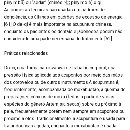
pinyin: bǔ) ou “sedar” (chinês: 泄; pinyin: xiè) o qi.
As primeiras técnicas são usadas em padrões de
deficiência, as últimas em padrões de excesso de energia.
[61] O de-qi é mais importante na acupuntura chinesa,
enquanto os pacientes ocidentais e japoneses podem não
considerá-lo uma parte necessária do tratamento.[52]
Práticas relacionadas
Do-in, uma forma não invasiva de trabalho corporal, usa
pressão física aplicada aos acupontos por meio das mãos,
dos cotovelos ou de outros instrumentos.A acupuntura é,
frequentemente, acompanhada de moxabustão, a queima de
preparações cônicas de moxa (feitas a partir de várias
espécies do gênero Artemisia secas) sobre ou próximo à
pele, frequentemente porém nem sempre em acupontos ou
próximo a eles. Tradicionalmente, a acupuntura é usada para
tratar doenças agudas, enquanto a moxabustão é usada