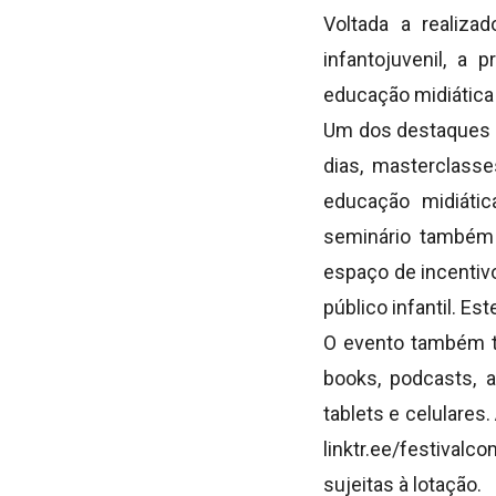
Voltada a realiza
infantojuvenil, a
educação midiática e
Um dos destaques do
dias, masterclass
educação midiátic
seminário também 
espaço de incentivo
público infantil. E
O evento também tr
books, podcasts, a
tablets e celulares.
linktr.ee/festiva
sujeitas à lotação.