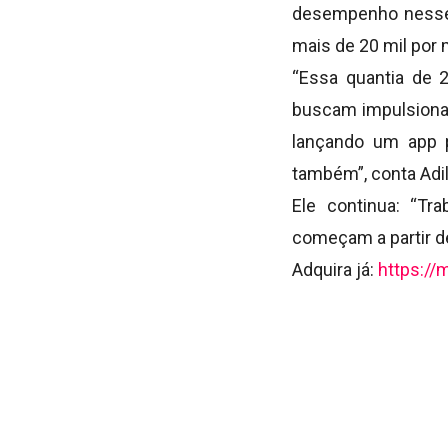
desempenho nesse 
mais de 20 mil por
“Essa quantia de 
buscam impulsionar
lançando um app p
também”, conta Adil
Ele continua: “T
começam a partir d
Adquira já:
https:/