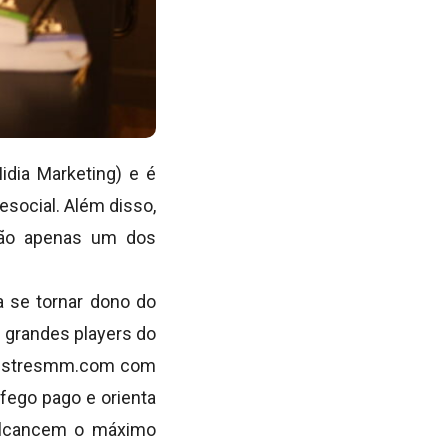
dia Marketing) e é
social. Além disso,
 não apenas um dos
a se tornar dono do
s grandes players do
l mestresmm.com com
fego pago e orienta
 alcancem o máximo