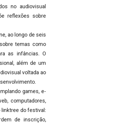
dos no audiovisual
õe reflexões sobre
ne, ao longo de seis
s sobre temas como
ra as infâncias. O
sional, além de um
diovisual voltada ao
desenvolvimento.
templando games, e-
 web, computadores,
linktree do festival:
rdem de inscrição,