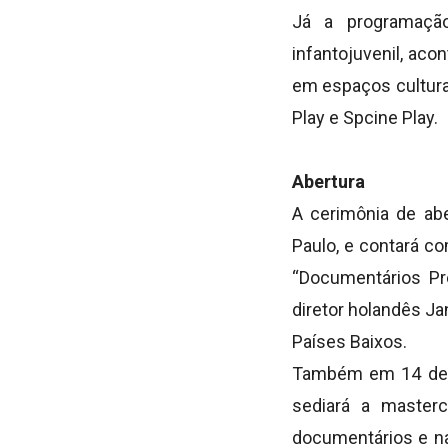
Já a programação
infantojuvenil, ac
em espaços culturai
Play e Spcine Play.
Abertura
A cerimônia de abe
Paulo, e contará c
“Documentários Pré
diretor holandês Ja
Países Baixos.
Também em 14 de a
sediará a masterc
documentários e na