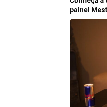
Conheça a t
painel Me