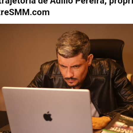
rajetória de Adilio Pereira, propr
streSMM.com