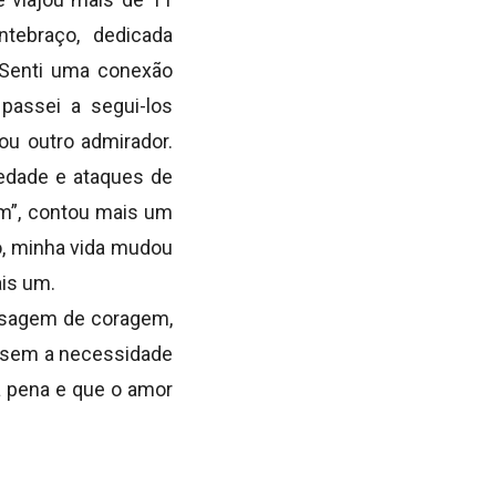
tebraço, dedicada
.“Senti uma conexão
passei a segui-los
ou outro admirador.
edade e ataques de
im”, contou mais um
to, minha vida mudou
ais um.
nsagem de coragem,
, sem a necessidade
à pena e que o amor