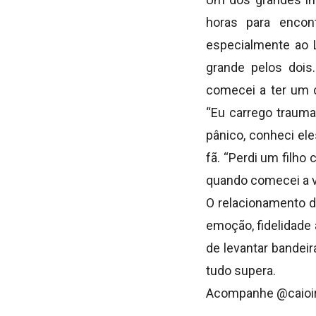
horas para encon
especialmente ao L
grande pelos dois
comecei a ter um c
“Eu carrego traum
pânico, conheci el
fã. “Perdi um filho
quando comecei a ve
O relacionamento 
emoção, fidelidade
de levantar bandei
tudo supera.
Acompanhe @caioire