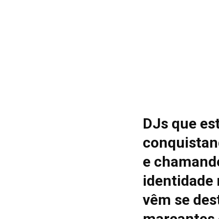
DJs que es
conquistan
e chamando
identidade
vêm se des
marcantes 