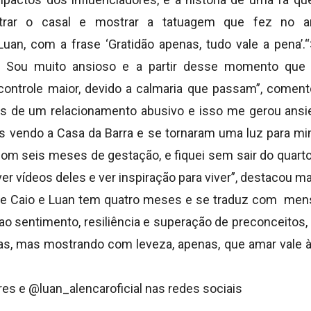
trar o casal e mostrar a tatuagem que fez no an
uan, com a frase ‘Gratidão apenas, tudo vale a pena’
. Sou muito ansioso e a partir desse momento que 
ontrole maior, devido a calmaria que passam”, coment
as de um relacionamento abusivo e isso me gerou ansi
es vendo a Casa da Barra e se tornaram uma luz para m
 com seis meses de gestação, e fiquei sem sair do quar
r vídeos deles e ver inspiração para viver”, destacou m
de Caio e Luan tem quatro meses e se traduz com me
 ao sentimento, resiliência e superação de preconceitos
ras, mas mostrando com leveza, apenas, que amar vale 
s e @luan_alencaroficial nas redes sociais