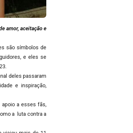
de amor, aceitação e
les são símbolos de
guidores, e eles se
23.
enal deles passaram
dade e inspiração,
 apoio a esses fãs,
mo a luta contra a
e viajou mais de 11