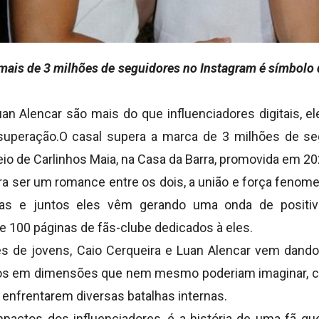
ais de 3 milhões de seguidores no Instagram é símbolo 
uan Alencar são mais do que influenciadores digitais, e
superação.O casal supera a marca de 3 milhões de se
o de Carlinhos Maia, na Casa da Barra, promovida em 20
ara ser um romance entre os dois, a união e força fenom
as e juntos eles vêm gerando uma onda de positivi
 100 páginas de fãs-clube dedicados à eles.
s de jovens, Caio Cerqueira e Luan Alencar vem dando
los em dimensões que nem mesmo poderiam imaginar, co
enfrentarem diversas batalhas internas.
actos dos influenciadores, é a história de uma fã qu