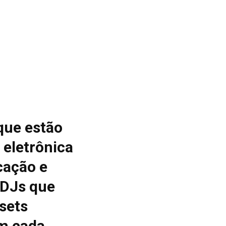
que estão
 eletrônica
cação e
 DJs que
sets
m cada