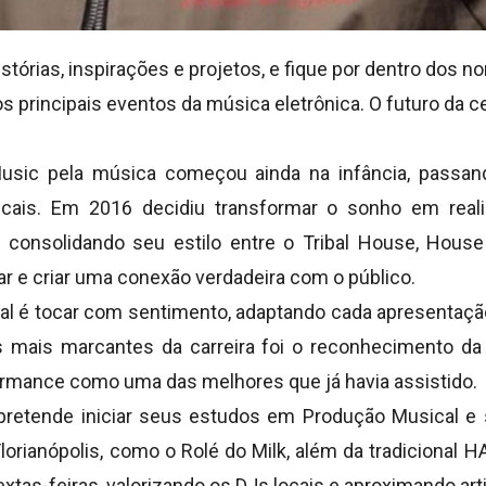
tórias, inspirações e projetos, e fique por dentro dos
 principais eventos da música eletrônica. O futuro da c
usic pela música começou ainda na infância, passand
cais. Em 2016 decidiu transformar o sonho em reali
, consolidando seu estilo entre o Tribal House, Hou
 e criar uma conexão verdadeira com o público.
al é tocar com sentimento, adaptando cada apresentação
ais marcantes da carreira foi o reconhecimento da 
rmance como uma das melhores que já havia assistido.
 pretende iniciar seus estudos em Produção Musical e 
lorianópolis, como o Rolé do Milk, além da tradicional
extas-feiras, valorizando os DJs locais e aproximando arti