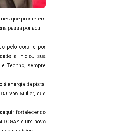
 nomes que prometem
ena passa por aqui.
o pelo coral e por
dade e iniciou sua
se e Techno, sempre
 à energia da pista.
DJ Van Müller, que
seguir fortalecendo
 HALLOGAY e um novo
stas e público.