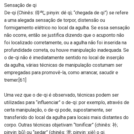
Sensação de qi
De-qi (Chinês: 得气; pinyin: dé qì; “chegada de qi”) se refere
a uma alegada sensação de torpor, distensão ou
formigamento elétrico no local da agulha. Se essa sensação
não ocorre, então se justifica dizendo que o acuponto não
foi localizado corretamente, ou a agulha não foi inserida na
profundidade correta, ou houve manipulação inadequada. Se
o de-qi não é imediatamente sentido no local de inserção
da agulha, várias técnicas de manipulação costumam ser
empregadas para promovê-la, como arrancar, sacudir e
tremer.[61]
Uma vez que o de-qi é observado, técnicas podem ser
utilizadas para “influenciar” o de-qi: por exemplo, através de
certa manipulação, o de-qi pode, supostamente, ser
transferido do local da agulha para locais mais distantes do
corpo. Outras técnicas objetivam “tonificar” (chinês: 补;
pinyin: bǔ) ou “sedar” (chinês: 泄; pinyin: xiè) o qi.