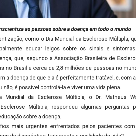
onscientiza as pessoas sobre a doença em todo o mundo
ntização, como o Dia Mundial da Esclerose Múltipla, 
ipalmente educar leigos sobre os sinais e sintoma
ença, que, segundo a Associação Brasileira de Esclero
as no Brasil e cerca de 2,8 milhões de pessoas no m
m a doença de que ela é perfeitamente tratável, e, com 
ão, é possível controlá-la e viver uma vida plena.
 Mundial da Esclerose Múltipla, o Dr. Matheus Wa
Esclerose Múltipla, respondeu algumas perguntas 
educação sobre a doença.
fios mais urgentes enfrentados pelos pacientes com 
os de diagnóstico, tratamento e qualidade de vida?