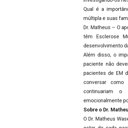
Qual é a importân
múltipla e suas fam
Dr. Matheus – O ap
têm Esclerose Mú
desenvolvimento da
Além disso, o imp
paciente não deve
pacientes de EM d
conversar como 
continuariam o
emocionalmente pod
Sobre o Dr. Math
O Dr. Matheus Wase
estar de cada pac