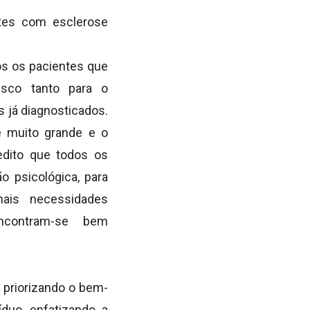
ntes com esclerose
os os pacientes que
isco tanto para o
 já diagnosticados.
é muito grande e o
edito que todos os
 psicológica, para
ais necessidades
ncontram-se bem
 priorizando o bem-
duo, enfatizando a