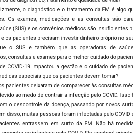
lizmente, o diagnóstico e o tratamento da EM é algo
ros. Os exames, medicações e as consultas são car
aúde (SUS) e os convênios médicos são insuficientes pa
e os pacientes precisam investir dinheiro próprio no se
que o SUS e também que as operadoras de saúde
s, consultas e exames para o melhor cuidado do pacien
e COVID-19 impactou a gestão e o cuidado de pacie
medidas especiais que os pacientes devem tomar?
tos pacientes deixaram de comparecer às consultas mé
devido ao medo de contrair a infecção pelo COVID. Isso
om o descontrole da doença, passando por novos surt
ém disso, muitas pessoas foram infectadas pelo COVID e 
acientes entrassem em surto da EM. Não há medida
 encontra-se infectado pelo COVID. Ele receberá orien