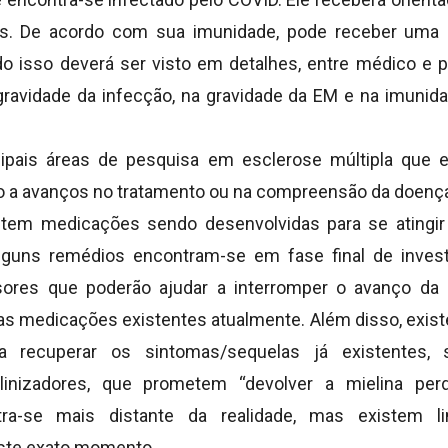
s. De acordo com sua imunidade, pode receber uma m
do isso deverá ser visto em detalhes, entre médico e 
gravidade da infecção, na gravidade da EM e na imun
cipais áreas de pesquisa em esclerose múltipla que 
o a avanços no tratamento ou na compreensão da doenç
stem medicações sendo desenvolvidas para se atingir
lguns remédios encontram-se em fase final de inve
sores que poderão ajudar a interromper o avanço d
 as medicações existentes atualmente. Além disso, exist
a recuperar os sintomas/sequelas já existentes
linizadores, que prometem “devolver a mielina perd
tra-se mais distante da realidade, mas existem l
ste exato momento.