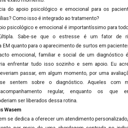
cia do apoio psicológico e emocional para os pacie
ílias? Como isso é integrado ao tratamento?
oio psicológico e emocional é importantíssimo para tod
ltipla. Sabe-se que o estresse é um fator de r
 EM quanto para o aparecimento de surtos em pacientes
acto emocional, familiar e social de um diagnóstico 
ria enfrentar tudo isso sozinho e sem apoio. Eu acr
everiam passar, em algum momento, por uma avaliação
se sentem sobre o diagnóstico. Aqueles com m
 acompanhamento regular, enquanto os que e
eriam ser liberados dessa rotina.
eus Wasem
m se dedica a oferecer um atendimento personalizado,
iente por meio de uma abordagem centrada no indiví