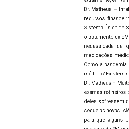
Dr. Matheus – Infe
recursos financei
Sistema Único de S
o tratamento da EM 
necessidade de 
medicações, médico
Como a pandemia d
múltipla? Existem 
Dr. Matheus – Mui
exames rotineiros 
deles sofressem c
sequelas novas. Al
para que alguns p
paciente de EM que