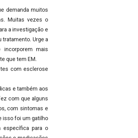
 que demanda muitos
as. Muitas vezes o
ra a investigação e
u tratamento. Urge a
 incorporem mais
te que tem EM.
ntes com esclerose
dicas e também aos
 fez com que alguns
os, com sintomas e
isso foi um gatilho
 específica para o
tações e medicações