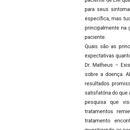
para seus sintoma
específica, mas tu
principalmente na 
paciente.
Quais são as prin
expectativas quant
Dr. Matheus – Exi
sobre a doença. A
resultados promis
satisfatória do que
pesquisa que vis
tratamentos remie
tratamento encon
investigando-os ne