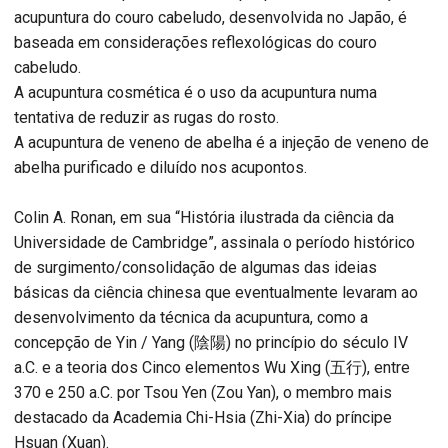
acupuntura do couro cabeludo, desenvolvida no Japão, é
baseada em considerações reflexológicas do couro
cabeludo.
A acupuntura cosmética é o uso da acupuntura numa
tentativa de reduzir as rugas do rosto.
A acupuntura de veneno de abelha é a injeção de veneno de
abelha purificado e diluído nos acupontos.
Colin A. Ronan, em sua “História ilustrada da ciência da
Universidade de Cambridge”, assinala o período histórico
de surgimento/consolidação de algumas das ideias
básicas da ciência chinesa que eventualmente levaram ao
desenvolvimento da técnica da acupuntura, como a
concepção de Yin / Yang (陰陽) no princípio do século IV
a.C. e a teoria dos Cinco elementos Wu Xing (五行), entre
370 e 250 a.C. por Tsou Yen (Zou Yan), o membro mais
destacado da Academia Chi-Hsia (Zhi-Xia) do príncipe
Hsuan (Xuan).