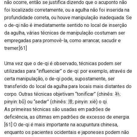
não ocorre, então se justifica dizendo que o acuponto não
foi localizado corretamente, ou a agulha não foi inserida na
profundidade correta, ou houve manipulação inadequada. Se
o de-qi não é imediatamente sentido no local de inserção
da agulha, várias técnicas de manipulação costumam ser
empregadas para promovê-la, como arrancar, sacudir e
tremer.[61]
Uma vez que o de-qi é observado, técnicas podem ser
utilizadas para “influenciar” o de-qi: por exemplo, através de
certa manipulação, o de-qi pode, supostamente, ser
transferido do local da agulha para locais mais distantes do
corpo. Outras técnicas objetivam “tonificar” (chinês: 补;
pinyin: bǔ) ou “sedar” (chinês: 泄; pinyin: xiè) o qi.
As primeiras técnicas são usadas em padrões de
deficiência, as últimas em padrões de excesso de energia.
[61] O de-qi é mais importante na acupuntura chinesa,
enquanto os pacientes ocidentais e japoneses podem não