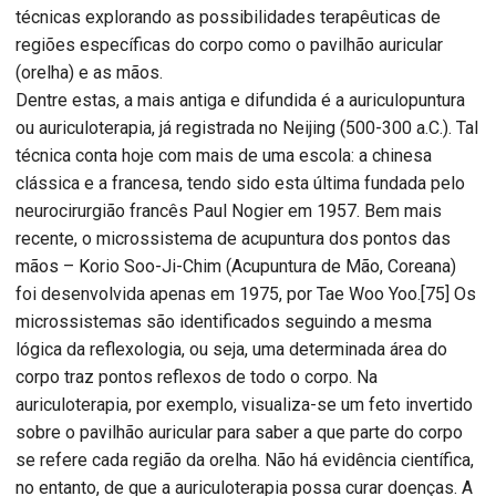
técnicas explorando as possibilidades terapêuticas de
regiões específicas do corpo como o pavilhão auricular
(orelha) e as mãos.
Dentre estas, a mais antiga e difundida é a auriculopuntura
ou auriculoterapia, já registrada no Neijing (500-300 a.C.). Tal
técnica conta hoje com mais de uma escola: a chinesa
clássica e a francesa, tendo sido esta última fundada pelo
neurocirurgião francês Paul Nogier em 1957. Bem mais
recente, o microssistema de acupuntura dos pontos das
mãos – Korio Soo-Ji-Chim (Acupuntura de Mão, Coreana)
foi desenvolvida apenas em 1975, por Tae Woo Yoo.[75] Os
microssistemas são identificados seguindo a mesma
lógica da reflexologia, ou seja, uma determinada área do
corpo traz pontos reflexos de todo o corpo. Na
auriculoterapia, por exemplo, visualiza-se um feto invertido
sobre o pavilhão auricular para saber a que parte do corpo
se refere cada região da orelha. Não há evidência científica,
no entanto, de que a auriculoterapia possa curar doenças. A