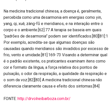
Na medicina tradicional chinesa, a doença é, geralmente,
percebida como uma desarmonia em energias como yin,
yang, qi, xuĕ, zàng-fǔ e meridianos, e na interação entre o
corpo e o ambiente.[62]:77 A terapia se baseia em quais
“padrões de desarmonia” podem ser identificados.[80][81]:1
Por exemplo, acredita-se que algumas doenças são
causadas quando meridianos são invadidos por excesso de
frio, vento e umidade.[81]:169-73 Visando a determinar qual
é o padrão existente, os praticantes examinam itens como
cor e formato da língua, a força relativa dos pontos de
pulsação, o odor da respiração, a qualidade da respiração e
o som da voz.[82][83] A medicina tradicional chinesa não
diferencia claramente causa e efeito dos sintomas.[84]
FONTE:
http://drvolneibarboza.com.br/