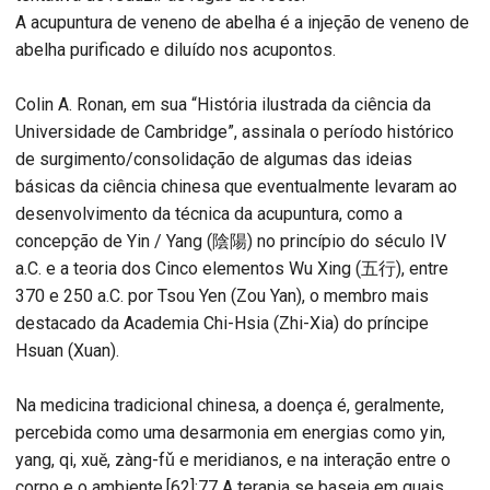
A acupuntura de veneno de abelha é a injeção de veneno de
abelha purificado e diluído nos acupontos.
Colin A. Ronan, em sua “História ilustrada da ciência da
Universidade de Cambridge”, assinala o período histórico
de surgimento/consolidação de algumas das ideias
básicas da ciência chinesa que eventualmente levaram ao
desenvolvimento da técnica da acupuntura, como a
concepção de Yin / Yang (陰陽) no princípio do século IV
a.C. e a teoria dos Cinco elementos Wu Xing (五行), entre
370 e 250 a.C. por Tsou Yen (Zou Yan), o membro mais
destacado da Academia Chi-Hsia (Zhi-Xia) do príncipe
Hsuan (Xuan).
Na medicina tradicional chinesa, a doença é, geralmente,
percebida como uma desarmonia em energias como yin,
yang, qi, xuĕ, zàng-fǔ e meridianos, e na interação entre o
corpo e o ambiente.[62]:77 A terapia se baseia em quais