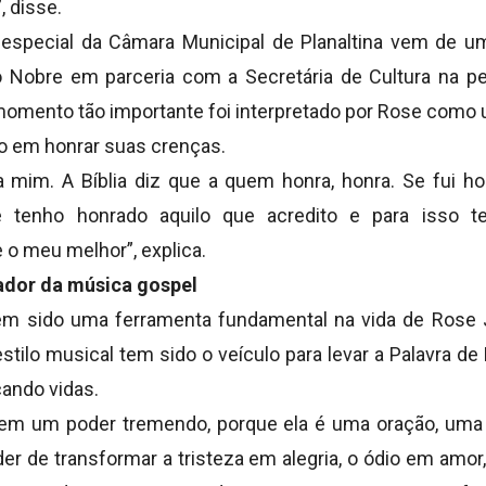
 disse.
special da Câmara Municipal de Planaltina vem de um
 Nobre em parceria com a Secretária de Cultura na p
mento tão importante foi interpretado por Rose como u
o em honrar suas crenças.
ra mim. A Bíblia diz que a quem honra, honra. Se fui h
e tenho honrado aquilo que acredito e para isso 
o meu melhor”, explica.
ador da música gospel
em sido uma ferramenta fundamental na vida de Rose J
tilo musical tem sido o veículo para levar a Palavra d
cando vidas.
tem um poder tremendo, porque ela é uma oração, uma
er de transformar a tristeza em alegria, o ódio em amor