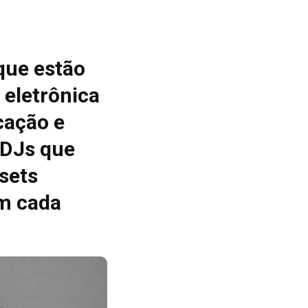
que estão
 eletrônica
cação e
 DJs que
sets
m cada