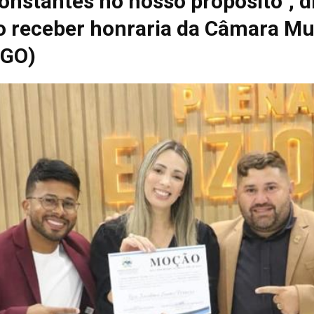
onstantes no nosso propósito”, d
o receber honraria da Câmara Mu
(GO)