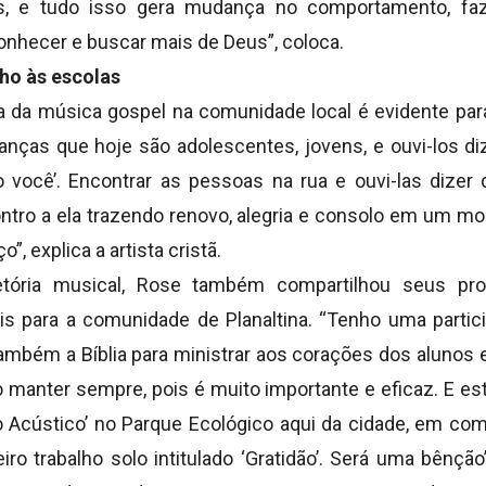
tos, e tudo isso gera mudança no comportamento, f
nhecer e buscar mais de Deus”, coloca.
ho às escolas
iva da música gospel na comunidade local é evidente par
ianças que hoje são adolescentes, jovens, e ouvi-los di
 você’. Encontrar as pessoas na rua e ouvi-las dizer
ntro a ela trazendo renovo, alegria e consolo em um mom
”, explica a artista cristã.
tória musical, Rose também compartilhou seus pro
ais para a comunidade de Planaltina. “Tenho uma partic
ambém a Bíblia para ministrar aos corações dos alunos 
o manter sempre, pois é muito importante e eficaz. E e
ão Acústico’ no Parque Ecológico aqui da cidade, em c
o trabalho solo intitulado ‘Gratidão’. Será uma bênção