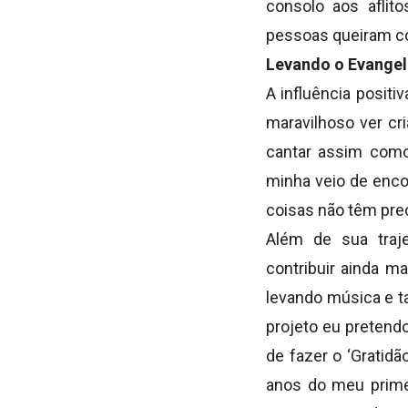
consolo aos afli
pessoas queiram co
Levando o Evangel
A influência posit
maravilhoso ver cr
cantar assim como
minha veio de enco
coisas não têm preço
Além de sua traje
contribuir ainda m
levando música e t
projeto eu pretend
de fazer o ‘Gratid
anos do meu primeir