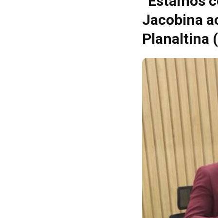
“Estamos c
Jacobina a
Planaltina 