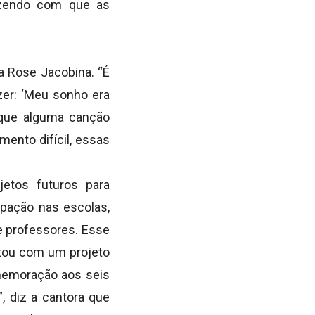
azendo com que as
a Rose Jacobina. “É
zer: ‘Meu sonho era
 que alguma canção
ento difícil, essas
jetos futuros para
ipação nas escolas,
e professores. Esse
stou com um projeto
omemoração aos seis
”, diz a cantora que