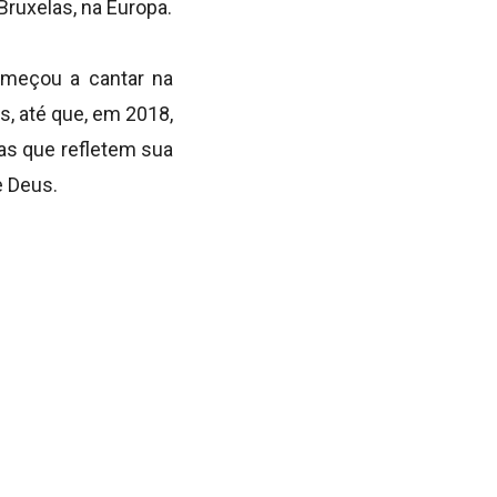
ruxelas, na Europa.
omeçou a cantar na
os, até que, em 2018,
cas que refletem sua
e Deus.