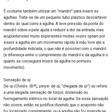
É costume também utilizar um “mandril” para inserir as
agulhas. Trata-se de um pequeno tubo plástico descartável
dentro do qual corre a agulha. A leve pressão da ponta do
mandril sobre a pele ajuda a reduzir a dor da entrada, mas
acupunturistas muito experientes muitas vezes optam por
inserir a agulha em um movimento rápido à mão livre até a
profundidade indicada, o que não é possível com o mandril
(a diferença entre o comprimento do mandril e da agulha é o
quanto se conseguirá inserir da agulha no primeiro
movimento).
Sensação de qi
De-qi (Chinês: 得气; pinyin: dé qì; “chegada de qi”) se refere
a uma alegada sensação de torpor, distensão ou
formigamento elétrico no local da agulha. Se essa sensação
não ocorre, então se justifica dizendo que o acuponto não
foi localizado corretamente, ou a agulha não foi inserida na