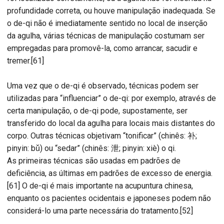
profundidade correta, ou houve manipulação inadequada. Se
o de-qi não é imediatamente sentido no local de inserção
da agulha, várias técnicas de manipulação costumam ser
empregadas para promovê-la, como arrancar, sacudir e
tremer.[61]
Uma vez que o de-qi é observado, técnicas podem ser
utilizadas para “influenciar” o de-qi: por exemplo, através de
certa manipulação, o de-qi pode, supostamente, ser
transferido do local da agulha para locais mais distantes do
corpo. Outras técnicas objetivam “tonificar” (chinês: 补;
pinyin: bǔ) ou “sedar” (chinês: 泄; pinyin: xiè) o qi.
As primeiras técnicas são usadas em padrões de
deficiência, as últimas em padrões de excesso de energia.
[61] O de-qi é mais importante na acupuntura chinesa,
enquanto os pacientes ocidentais e japoneses podem não
considerá-lo uma parte necessária do tratamento.[52]