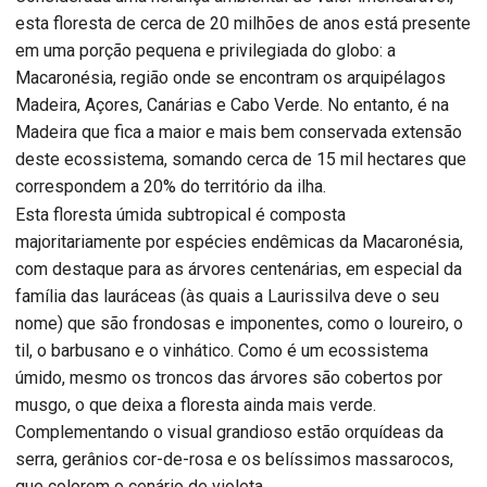
esta floresta de cerca de 20 milhões de anos está presente
em uma porção pequena e privilegiada do globo: a
Macaronésia, região onde se encontram os arquipélagos
Madeira, Açores, Canárias e Cabo Verde. No entanto, é na
Madeira que fica a maior e mais bem conservada extensão
deste ecossistema, somando cerca de 15 mil hectares que
correspondem a 20% do território da ilha.
Esta floresta úmida subtropical é composta
majoritariamente por espécies endêmicas da Macaronésia,
com destaque para as árvores centenárias, em especial da
família das lauráceas (às quais a Laurissilva deve o seu
nome) que são frondosas e imponentes, como o loureiro, o
til, o barbusano e o vinhático. Como é um ecossistema
úmido, mesmo os troncos das árvores são cobertos por
musgo, o que deixa a floresta ainda mais verde.
Complementando o visual grandioso estão orquídeas da
serra, gerânios cor-de-rosa e os belíssimos massarocos,
que colorem o cenário de violeta.