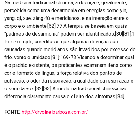
Na medicina tradicional chinesa, a doença é, geralmente,
percebida como uma desarmonia em energias como yin,
yang, qi, xuĕ, zàng-fǔ e meridianos, e na interação entre o
corpo e o ambiente.[62]:77 A terapia se baseia em quais
“padrões de desarmonia” podem ser identificados.[80][81]:1
Por exemplo, acredita-se que algumas doenças são
causadas quando meridianos são invadidos por excesso de
frio, vento e umidade.[81]:169-73 Visando a determinar qual
é o padrão existente, os praticantes examinam itens como
cor e formato da língua, a força relativa dos pontos de
pulsação, o odor da respiração, a qualidade da respiração e
o som da voz.[82][83] A medicina tradicional chinesa não
diferencia claramente causa e efeito dos sintomas.[84]
FONTE:
http://drvolneibarboza.com.br/