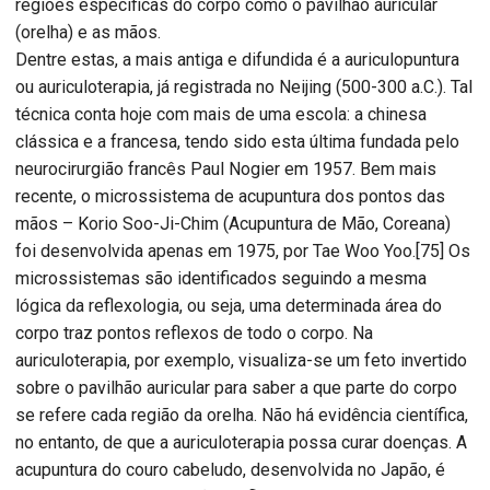
regiões específicas do corpo como o pavilhão auricular
(orelha) e as mãos.
Dentre estas, a mais antiga e difundida é a auriculopuntura
ou auriculoterapia, já registrada no Neijing (500-300 a.C.). Tal
técnica conta hoje com mais de uma escola: a chinesa
clássica e a francesa, tendo sido esta última fundada pelo
neurocirurgião francês Paul Nogier em 1957. Bem mais
recente, o microssistema de acupuntura dos pontos das
mãos – Korio Soo-Ji-Chim (Acupuntura de Mão, Coreana)
foi desenvolvida apenas em 1975, por Tae Woo Yoo.[75] Os
microssistemas são identificados seguindo a mesma
lógica da reflexologia, ou seja, uma determinada área do
corpo traz pontos reflexos de todo o corpo. Na
auriculoterapia, por exemplo, visualiza-se um feto invertido
sobre o pavilhão auricular para saber a que parte do corpo
se refere cada região da orelha. Não há evidência científica,
no entanto, de que a auriculoterapia possa curar doenças. A
acupuntura do couro cabeludo, desenvolvida no Japão, é