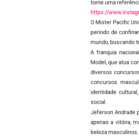
torne uma referênc
https://www.insta
O Mister Pacific Un
período de confina
mundo, buscando traz
A franquia nacion
Model, que atua com
diversos concursos
concursos masculi
identidade cultura
social.
Jeferson Andrade p
apenas a vitória,
beleza masculinos.