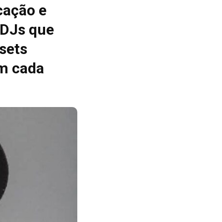
cação e
 DJs que
sets
m cada