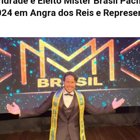
drade é Eleito Mister Brasil Paci
024 em Angra dos Reis e Represen