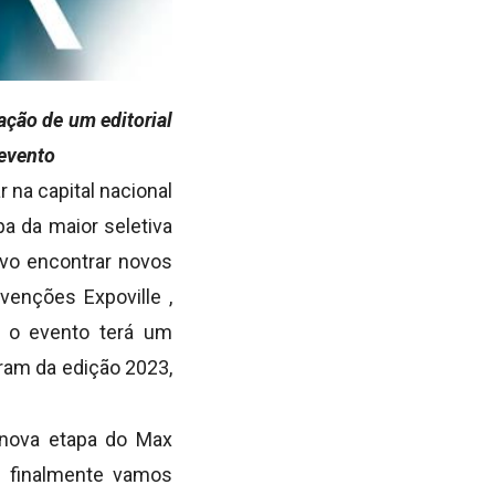
ação de um editorial
evento
r na capital nacional
a da maior seletiva
ivo encontrar novos
enções Expoville ,
a, o evento terá um
aram da edição 2023,
a nova etapa do Max
e finalmente vamos