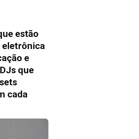
que estão
 eletrônica
cação e
 DJs que
sets
m cada