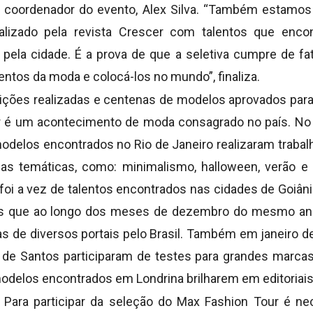
 o coordenador do evento, Alex Silva. “Também estam
ealizado pela revista Crescer com talentos que en
pela cidade. É a prova de que a seletiva cumpre de fa
entos da moda e colocá-los no mundo”, finaliza.
ções realizadas e centenas de modelos aprovados para 
r é um acontecimento de moda consagrado no país. No
delos encontrados no Rio de Janeiro realizaram traba
rsas temáticas, como: minimalismo, halloween, verão 
oi a vez de talentos encontrados nas cidades de Goiâni
iais que ao longo dos meses de dezembro do mesmo ano
s de diversos portais pelo Brasil. Também em janeiro d
de Santos participaram de testes para grandes marcas
modelos encontrados em Londrina brilharem em editoriais
 Para participar da seleção do Max Fashion Tour é n