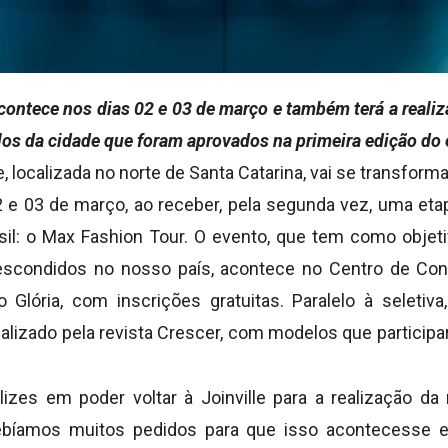
ontece nos dias 02 e 03 de março e também terá a realiz
s da cidade que foram aprovados na primeira edição do 
e, localizada no norte de Santa Catarina, vai se transforma
2 e 03 de março, ao receber, pela segunda vez, uma etap
il: o Max Fashion Tour. O evento, que tem como objet
escondidos no nosso país, acontece no Centro de Conv
ro Glória, com inscrições gratuitas. Paralelo à seletiv
ealizado pela revista Crescer, com modelos que particip
izes em poder voltar à Joinville para a realização d
ebíamos muitos pedidos para que isso acontecesse 