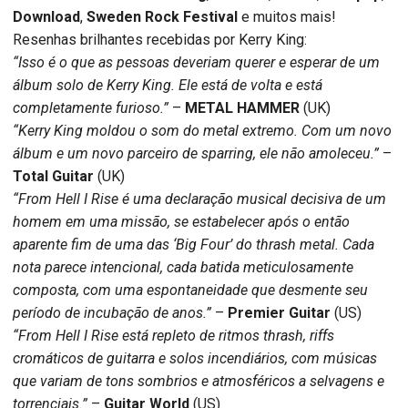
Download
,
Sweden Rock Festival
e muitos mais!
Resenhas brilhantes recebidas por Kerry King:
“Isso é o que as pessoas deveriam querer e esperar de um
álbum solo de Kerry King. Ele está de volta e está
completamente furioso.”
–
METAL HAMMER
(UK)
“Kerry King moldou o som do metal extremo. Com um novo
álbum e um novo parceiro de sparring, ele não amoleceu.”
–
Total Guitar
(UK)
“From Hell I Rise é uma declaração musical decisiva de um
homem em uma missão, se estabelecer após o então
aparente fim de uma das ‘Big Four’ do thrash metal. Cada
nota parece intencional, cada batida meticulosamente
composta, com uma espontaneidade que desmente seu
período de incubação de anos.”
–
Premier Guitar
(US)
“From Hell I Rise está repleto de ritmos thrash, riffs
cromáticos de guitarra e solos incendiários, com músicas
que variam de tons sombrios e atmosféricos a selvagens e
torrenciais.”
–
Guitar World
(US)