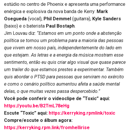
estúdio no centro de Phoenix e apresenta uma performance
enérgica e explosiva da nova banda de Kerry:
Mark
Osegueda
(vocal),
Phil Demmel
(guitarra),
Kyle Sanders
(baixo) e o baterista
Paul Bostaph
.
Jim Louvau diz:
“Estamos em um ponto onde a abstenção
política se tornou um problema para a maioria das pessoas
que vivem em nosso país, independentemente do lado em
que estejam. As letras e a energia da música mostram esse
sentimento, então eu quis criar algo visual que quase parece
um trailer do que estamos prestes a experimentar. Também
quis abordar o PTSD para pessoas que serviram no exército
e como o cenário político aumentou afeta a saúde mental
delas, o que muitas vezes passa despercebido.”
Você pode conferir o videoclipe de “Toxic” aqui:
https://youtu.be/B2TmL78eHg
Escute “Toxic” aqui:
https://kerryking.rpmlink/toxic
Compre/escute o álbum agora:
https://kerryking.rpm.link/fromhellirise