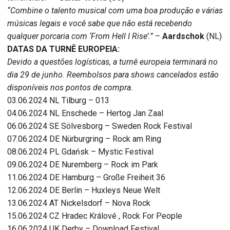
“Combine o talento musical com uma boa produção e várias
músicas legais e você sabe que não está recebendo
qualquer porcaria com ‘From Hell I Rise’.”
–
Aardschok
(NL)
DATAS DA TURNÊ EUROPEIA:
Devido a questões logísticas, a turnê europeia terminará no
dia 29 de junho. Reembolsos para shows cancelados estão
disponíveis nos pontos de compra.
03.06.2024 NL Tilburg – 013
04.06.2024 NL Enschede – Hertog Jan Zaal
06.06.2024 SE Sölvesborg – Sweden Rock Festival
07.06.2024 DE Nürburgring – Rock am Ring
08.06.2024 PL Gdańsk – Mystic Festival
09.06.2024 DE Nuremberg – Rock im Park
11.06.2024 DE Hamburg – Große Freiheit 36
12.06.2024 DE Berlin – Huxleys Neue Welt
13.06.2024 AT Nickelsdorf – Nova Rock
15.06.2024 CZ Hradec Králové , Rock For People
16.06.2024 UK Derby – Download Festival