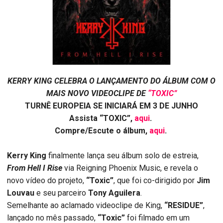
KERRY KING CELEBRA O LANÇAMENTO DO ÁLBUM COM O
MAIS NOVO VIDEOCLIPE DE
“TOXIC”
TURNÊ EUROPEIA SE INICIARÁ EM 3 DE JUNHO
Assista “TOXIC”,
aqui
.
Compre/Escute o álbum,
aqui
.
Kerry King
finalmente lança seu álbum solo de estreia,
From Hell I Rise
via Reigning Phoenix Music, e revela o
novo vídeo do projeto,
“Toxic”
, que foi co-dirigido por
Jim
Louvau
e seu parceiro
Tony Aguilera
.
Semelhante ao aclamado videoclipe de King,
“RESIDUE”
,
lançado no mês passado,
“Toxic”
foi filmado em um