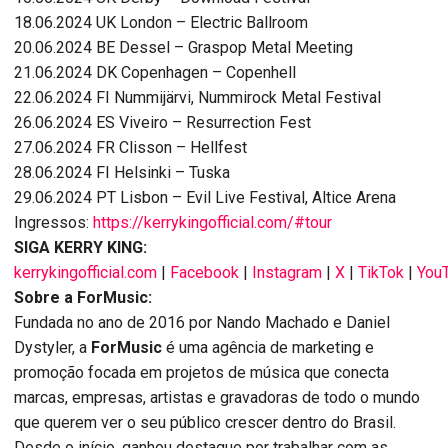
18.06.2024 UK London – Electric Ballroom
20.06.2024 BE Dessel – Graspop Metal Meeting
21.06.2024 DK Copenhagen – Copenhell
22.06.2024 FI Nummijärvi, Nummirock Metal Festival
26.06.2024 ES Viveiro – Resurrection Fest
27.06.2024 FR Clisson – Hellfest
28.06.2024 FI Helsinki – Tuska
29.06.2024 PT Lisbon – Evil Live Festival, Altice Arena
Ingressos:
https://kerrykingofficial.com/#tour
SIGA KERRY KING:
kerrykingofficial.com
|
Facebook
|
Instagram
|
X
|
TikTok
|
You
Sobre a ForMusic:
Fundada no ano de 2016 por Nando Machado e Daniel
Dystyler, a
ForMusic
é uma agência de marketing e
promoção focada em projetos de música que conecta
marcas, empresas, artistas e gravadoras de todo o mundo
que querem ver o seu público crescer dentro do Brasil.
Desde o início, ganhou destaque por trabalhar com as