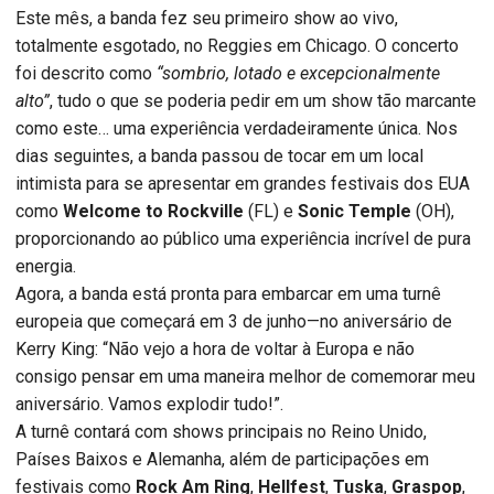
Este mês, a banda fez seu primeiro show ao vivo,
totalmente esgotado, no Reggies em Chicago. O concerto
foi descrito como
“sombrio, lotado e excepcionalmente
alto”
, tudo o que se poderia pedir em um show tão marcante
como este… uma experiência verdadeiramente única. Nos
dias seguintes, a banda passou de tocar em um local
intimista para se apresentar em grandes festivais dos EUA
como
Welcome to Rockville
(FL) e
Sonic Temple
(OH),
proporcionando ao público uma experiência incrível de pura
energia.
Agora, a banda está pronta para embarcar em uma turnê
europeia que começará em 3 de junho—no aniversário de
Kerry King: “Não vejo a hora de voltar à Europa e não
consigo pensar em uma maneira melhor de comemorar meu
aniversário. Vamos explodir tudo!”.
A turnê contará com shows principais no Reino Unido,
Países Baixos e Alemanha, além de participações em
festivais como
Rock Am Ring
,
Hellfest
,
Tuska
,
Graspop
,