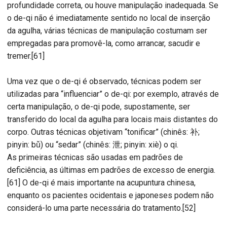
profundidade correta, ou houve manipulação inadequada. Se
o de-qi não é imediatamente sentido no local de inserção
da agulha, várias técnicas de manipulação costumam ser
empregadas para promovê-la, como arrancar, sacudir e
tremer.[61]
Uma vez que o de-qi é observado, técnicas podem ser
utilizadas para “influenciar” o de-qi: por exemplo, através de
certa manipulação, o de-qi pode, supostamente, ser
transferido do local da agulha para locais mais distantes do
corpo. Outras técnicas objetivam “tonificar” (chinês: 补;
pinyin: bǔ) ou “sedar” (chinês: 泄; pinyin: xiè) o qi.
As primeiras técnicas são usadas em padrões de
deficiência, as últimas em padrões de excesso de energia.
[61] O de-qi é mais importante na acupuntura chinesa,
enquanto os pacientes ocidentais e japoneses podem não
considerá-lo uma parte necessária do tratamento.[52]