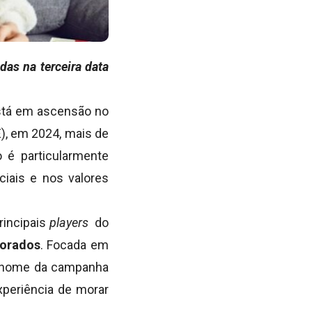
as na terceira data
está em ascensão no
E), em 2024, mais de
 é particularmente
ciais e nos valores
rincipais
players
do
orados
. Focada em
 o nome da campanha
xperiência de morar