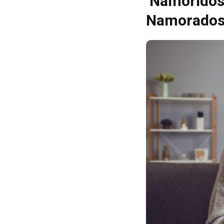
‘Namoridos
Namorado