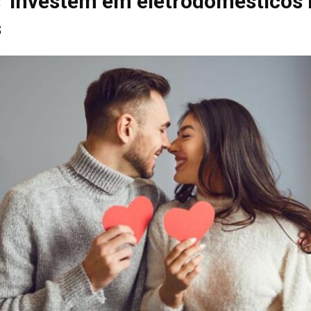
’ investem em eletrodomésticos 
s