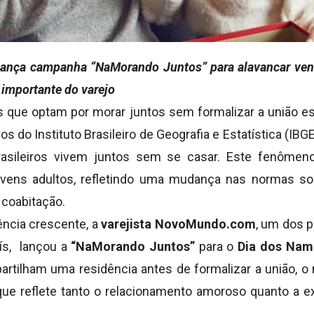
nça campanha “NaMorando Juntos” para alavancar vend
importante do varejo
 que optam por morar juntos sem formalizar a união 
os do Instituto Brasileiro de Geografia e Estatística (IBG
asileiros vivem juntos sem se casar. Este fenômeno
ovens adultos, refletindo uma mudança nas normas so
coabitação.
ência crescente, a
varejista NovoMundo.com
, um dos p
ís, lançou a
“NaMorando Juntos”
para o
Dia dos Nam
artilham uma residência antes de formalizar a união,
que reflete tanto o relacionamento amoroso quanto a e