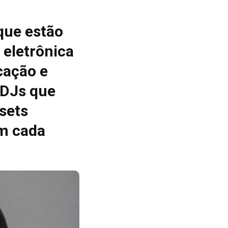
que estão
 eletrônica
cação e
 DJs que
sets
m cada