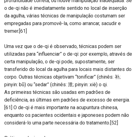
profundidade correta, ou houve manipulação inadequada. Se
o de-qi não é imediatamente sentido no local de inserção
da agulha, várias técnicas de manipulação costumam ser
empregadas para promovê-la, como arrancar, sacudir e
tremer.[61]
Uma vez que o de-qi é observado, técnicas podem ser
utilizadas para “influenciar” o de-qi: por exemplo, através de
certa manipulação, o de-qi pode, supostamente, ser
transferido do local da agulha para locais mais distantes do
corpo. Outras técnicas objetivam “tonificar” (chinês: 补;
pinyin: bǔ) ou “sedar” (chinês: 泄; pinyin: xiè) o qi.
As primeiras técnicas são usadas em padrões de
deficiência, as últimas em padrões de excesso de energia.
[61] O de-qi é mais importante na acupuntura chinesa,
enquanto os pacientes ocidentais e japoneses podem não
considerá-lo uma parte necessária do tratamento.[52]