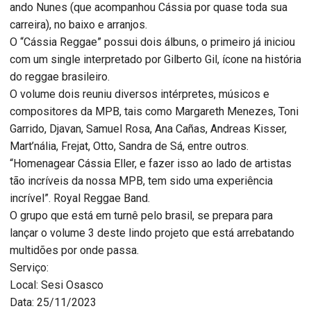
ando Nunes
(que acompanhou Cássia por quase toda sua
carreira), no baixo e arranjos.
O “Cássia Reggae” possui dois álbuns, o primeiro já iniciou
com um single interpretado por Gilberto Gil, ícone na história
do reggae brasileiro.
O volume dois reuniu diversos intérpretes, músicos e
compositores da MPB, tais como Margareth Menezes, Toni
Garrido, Djavan, Samuel Rosa, Ana Cañas, Andreas Kisser,
Mart’nália, Frejat, Otto, Sandra de Sá, entre outros.
“Homenagear Cássia Eller, e fazer isso ao lado de artistas
tão incríveis da nossa MPB, tem sido uma experiência
incrível”.
Royal Reggae Band.
O grupo que está em turnê pelo brasil, se prepara para
lançar o volume 3 deste lindo projeto que está arrebatando
multidões por onde passa.
Serviço:
Local:
Sesi Osasco
Data:
25/11/2023