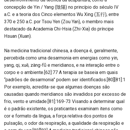
concepção de Yin / Yang (陰陽) no princípio do século IV
a.C. e a teoria dos Cinco elementos Wu Xing (五行), entre
370 e 250 a.C. por Tsou Yen (Zou Yan), o membro mais
destacado da Academia Chi-Hsia (Zhi-Xia) do príncipe
Hsuan (Xuan).
Na medicina tradicional chinesa, a doença é, geralmente,
percebida como uma desarmonia em energias como yin,
yang, qi, xuĕ, zàng-fǔ e meridianos, e na interação entre o
corpo e o ambiente.[62]:77 A terapia se baseia em quais
“padrões de desarmonia” podem ser identificados.[80][81]:1
Por exemplo, acredita-se que algumas doenças são
causadas quando meridianos são invadidos por excesso de
frio, vento e umidade.[81]:169-73 Visando a determinar qual
é o padrão existente, os praticantes examinam itens como
cor e formato da língua, a força relativa dos pontos de
pulsação, o odor da respiração, a qualidade da respiração e