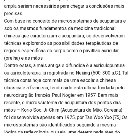
ampla seriam necessários para chegar a conclusões mais
precisas.
Com base no conceito de microssistemas de acupuntura e
sob os mesmos fundamentos da medicina tradicional
chinesa que caracterizam a acupuntura, se desenvolveram
técnicas explorando as possibilidades terapêuticas de
regiões específicas do corpo como o pavilhão auricular
(orelha) e as mãos.
Dentre estas, a mais antiga e difundida é a auriculopuntura
ou auriculoterapia, já registrada no Neijing (500-300 a.C.). Tal
técnica conta hoje com mais de uma escola: a chinesa
clássica e a francesa, tendo sido esta última fundada pelo
neurocirurgião francês Paul Nogier em 1957. Bem mais
recente, o microssistema de acupuntura dos pontos das
mãos – Korio Soo-Ji-Chim (Acupuntura de Mão, Coreana)
foi desenvolvida apenas em 1975, por Tae Woo Yoo.[75] Os
microssistemas são identificados seguindo a mesma
lógica da reflexologia, ou seja, uma determinada área do