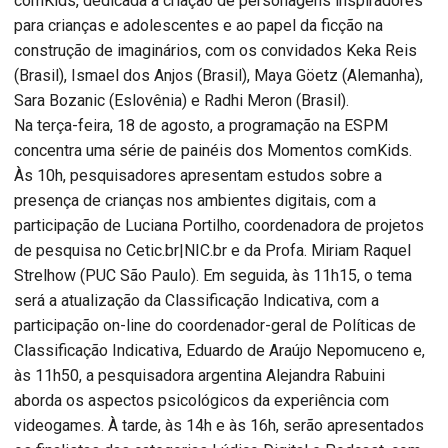
comKids, dedicada à criação de personagens inspiradores
para crianças e adolescentes e ao papel da ficção na
construção de imaginários, com os convidados Keka Reis
(Brasil), Ismael dos Anjos (Brasil), Maya Göetz (Alemanha),
Sara Bozanic (Eslovênia) e Radhi Meron (Brasil).
Na terça-feira, 18 de agosto, a programação na ESPM
concentra uma série de painéis dos Momentos comKids.
Às 10h, pesquisadores apresentam estudos sobre a
presença de crianças nos ambientes digitais, com a
participação de Luciana Portilho, coordenadora de projetos
de pesquisa no Cetic.br|NIC.br e da Profa. Miriam Raquel
Strelhow (PUC São Paulo). Em seguida, às 11h15, o tema
será a atualização da Classificação Indicativa, com a
participação on-line do coordenador-geral de Políticas de
Classificação Indicativa, Eduardo de Araújo Nepomuceno e,
às 11h50, a pesquisadora argentina Alejandra Rabuini
aborda os aspectos psicológicos da experiência com
videogames. À tarde, às 14h e às 16h, serão apresentados