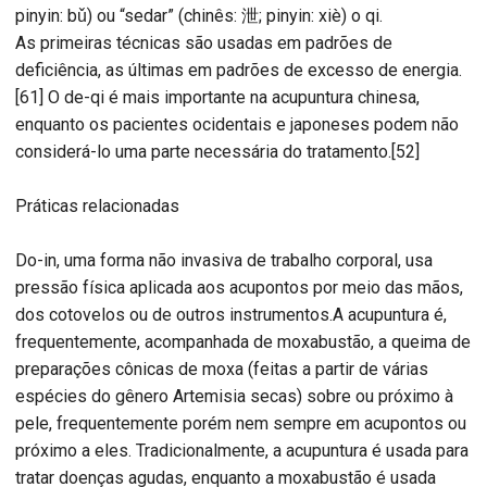
pinyin: bǔ) ou “sedar” (chinês: 泄; pinyin: xiè) o qi.
As primeiras técnicas são usadas em padrões de
deficiência, as últimas em padrões de excesso de energia.
[61] O de-qi é mais importante na acupuntura chinesa,
enquanto os pacientes ocidentais e japoneses podem não
considerá-lo uma parte necessária do tratamento.[52]
Práticas relacionadas
Do-in, uma forma não invasiva de trabalho corporal, usa
pressão física aplicada aos acupontos por meio das mãos,
dos cotovelos ou de outros instrumentos.A acupuntura é,
frequentemente, acompanhada de moxabustão, a queima de
preparações cônicas de moxa (feitas a partir de várias
espécies do gênero Artemisia secas) sobre ou próximo à
pele, frequentemente porém nem sempre em acupontos ou
próximo a eles. Tradicionalmente, a acupuntura é usada para
tratar doenças agudas, enquanto a moxabustão é usada