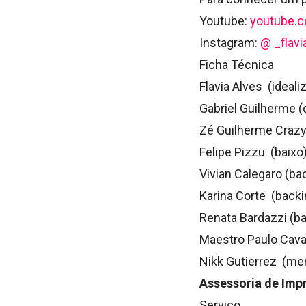
Y
outube:
youtube.c
Instagram:
@ _flavi
Ficha Técnica
Flavia Alves
(ideali
Gabriel Guilherme
(
Zé Guilherme
CrazyJ
Felipe Pizzu
(baixo
Vivian Calegaro
(bac
Karina Corte
(backi
Renata Bardazzi
(ba
Maestro Paulo Cava
Nikk Gutierrez
(men
Assessoria de Imp
Serviço