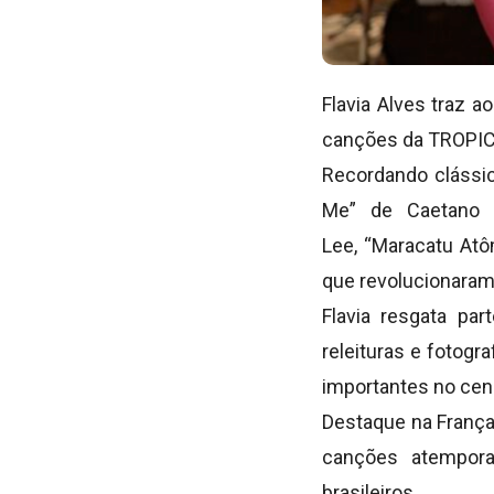
Flavia Alves traz a
canções da TROPIC
Recordando clássico
Me” de Caetano V
Lee, “Maracatu Atô
que revolucionaram 
Flavia
resgata par
releituras e fotogra
importantes no cenár
Destaque na França
canções atempora
brasileiros.