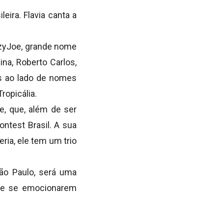
eira. Flavia
canta a
zyJoe
, grande nome
na, Roberto Carlos,
is ao lado de nomes
ropicália.
me
, que, além de ser
ontest Brasil. A sua
ria, ele tem um trio
ão Paulo, será uma
m e se emocionarem