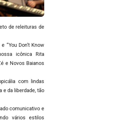
jeto de releituras de
a” e “You Don’t Know
ossa icônica Rita
 Zé e Novos Baianos
opicália
com lindas
a e da liberdade, tão
lado comunicativo e
do vários estilos