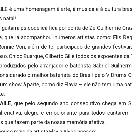
AILE
é uma homenagem à arte, à música e à cultura brasil
 natal!
e guitarra psicodélica fica por conta
de Zé Guilherme Cra
ra, que já acompanhou inúmeros artistas como: Elis Regi
Ronnie Von, além de ter participado de grandes festiva
o, Chico Buarque, Gilberto Gil e todos os expoentes da T
produzidos pelo arranjador e baterista
Gabriel Guilher
 considerado o melhor baterista do Brasil pelo V Drums C
é um show à parte, como diz Flavia – ele não tem uma bate
te.
AILE
, que pelo segundo ano consecutivo chega em S
al criativa, alegre e emocionante para todos cantare
s que fazem parte da nossa memória afetiva.
ouco mais da artista
Flavia Alves
acesse: