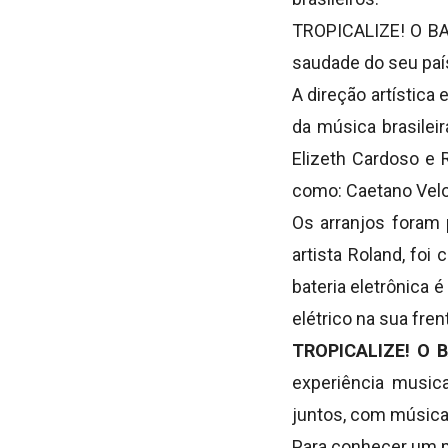
TROPICALIZE! O B
saudade do seu país
A direção artística 
da música brasilei
Elizeth Cardoso e 
como: Caetano Velos
Os arranjos foram 
artista Roland, foi
bateria eletrônica 
elétrico na sua fren
TROPICALIZE! O B
experiência music
juntos, com música
Para conhecer um p