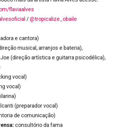
om/flaviaalves
alvesoficial
/
@tropicalize_obaile
zadora e cantora)
direção musical, arranjos e bateria),
oe (direção artística e guitarra psicodélica),
)
king vocal)
ng vocal)
ilarina)
lcanti
(preparador vocal)
toria de comunicação)
rensa:
consultório da fama