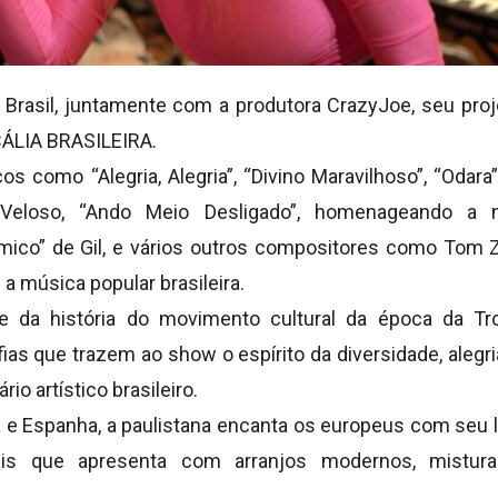
o Brasil, juntamente com a
produtora CrazyJoe
, seu pro
ÁLIA BRASILEIRA.
s como “Alegria, Alegria”, “Divino Maravilhoso”, “Odar
eloso, “Ando Meio Desligado”, homenageando a n
mico” de Gil, e vários outros compositores como Tom
a música popular brasileira.
te da história do movimento cultural da época da
Tr
fias que trazem ao show o espírito da diversidade, alegri
io artístico brasileiro.
 e Espanha, a paulistana encanta os europeus com seu 
is que apresenta com arranjos modernos, misturan