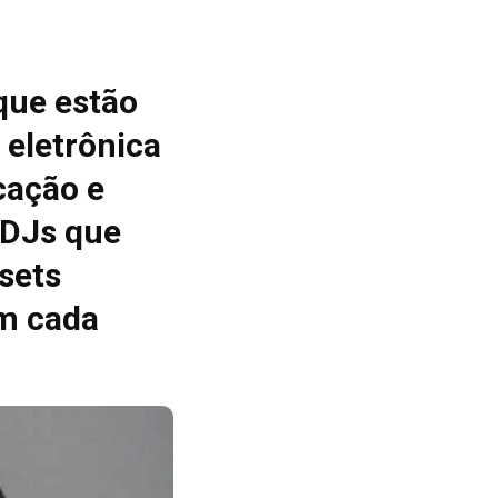
que estão
 eletrônica
cação e
 DJs que
sets
m cada