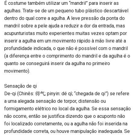
É costume também utilizar um “mandril” para inserir as
agulhas. Trata-se de um pequeno tubo plástico descartável
dentro do qual corre a agulha. A leve pressão da ponta do
mandril sobre a pele ajuda a reduzir a dor da entrada, mas
acupunturistas muito experientes muitas vezes optam por
inserir a agulha em um movimento rápido à mão livre até a
profundidade indicada, o que não é possível com o mandril
(a diferença entre o comprimento do mandril e da agulha é o
quanto se conseguirá inserir da agulha no primeiro
movimento).
Sensação de qi
De-qi (Chinês: 得气; pinyin: dé qì; “chegada de qi”) se refere
a uma alegada sensação de torpor, distensão ou
formigamento elétrico no local da agulha. Se essa sensação
não ocorre, então se justifica dizendo que o acuponto não
foi localizado corretamente, ou a agulha não foi inserida na
profundidade correta, ou houve manipulação inadequada. Se