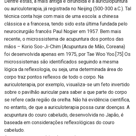
Dentre estas, a mais antiga e difundida é a auriculopuntura
ou auriculoterapia, já registrada no Neijing (500-300 a.C.). Tal
técnica conta hoje com mais de uma escola: a chinesa
clássica e a francesa, tendo sido esta última fundada pelo
neurocirurgião francês Paul Nogier em 1957. Bem mais
recente, o microssistema de acupuntura dos pontos das
mãos – Korio Soo-Ji-Chim (Acupuntura de Mão, Coreana)
foi desenvolvida apenas em 1975, por Tae Woo Yoo.[75] Os
microssistemas são identificados seguindo a mesma
lógica da reflexologia, ou seja, uma determinada área do
corpo traz pontos reflexos de todo o corpo. Na
auriculoterapia, por exemplo, visualiza-se um feto invertido
sobre o pavilhão auricular para saber a que parte do corpo
se refere cada região da orelha. Não há evidência científica,
no entanto, de que a auriculoterapia possa curar doenças. A
acupuntura do couro cabeludo, desenvolvida no Japão, é
baseada em considerações reflexológicas do couro
cabeludo.