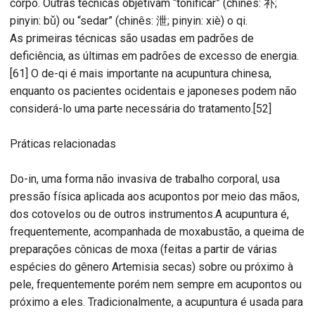
corpo. Outras técnicas objetivam “tonificar” (chinês: 补;
pinyin: bǔ) ou “sedar” (chinês: 泄; pinyin: xiè) o qi.
As primeiras técnicas são usadas em padrões de
deficiência, as últimas em padrões de excesso de energia.
[61] O de-qi é mais importante na acupuntura chinesa,
enquanto os pacientes ocidentais e japoneses podem não
considerá-lo uma parte necessária do tratamento.[52]
Práticas relacionadas
Do-in, uma forma não invasiva de trabalho corporal, usa
pressão física aplicada aos acupontos por meio das mãos,
dos cotovelos ou de outros instrumentos.A acupuntura é,
frequentemente, acompanhada de moxabustão, a queima de
preparações cônicas de moxa (feitas a partir de várias
espécies do gênero Artemisia secas) sobre ou próximo à
pele, frequentemente porém nem sempre em acupontos ou
próximo a eles. Tradicionalmente, a acupuntura é usada para