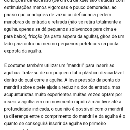
Condições de excesso (de chi ou de xué) são tratadas com
estimulações menos vigorosas e pouco demoradas, ao
passo que condições de vazio ou deficiência pedem
manobras de entrada e retirada (não se retira totalmente a
agulha, apenas se dá pequenos solavancos para cima e
para baixo), fricção (na parte áspera da agulha), giros de um
lado para outro ou mesmo pequenos petelecos na ponta
exposta da agulha.
É costume também utilizar um “mandril” para inserir as
agulhas. Trata-se de um pequeno tubo plástico descartável
dentro do qual corre a agulha. A leve pressão da ponta do
mandril sobre a pele ajuda a reduzir a dor da entrada, mas
acupunturistas muito experientes muitas vezes optam por
inserir a agulha em um movimento rápido à mão livre até a
profundidade indicada, o que não é possível com o mandril
(a diferença entre o comprimento do mandril e da agulha é o
quanto se conseguirá inserir da agulha no primeiro