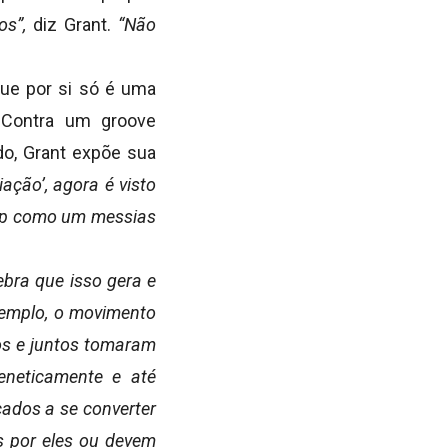
os”,
diz Grant.
“Não
 que por si só é uma
. Contra um groove
ado, Grant expõe sua
ação’, agora é visto
ump como um messias
bra que isso gera e
xemplo, o movimento
os e juntos tomaram
neticamente e até
çados a se converter
s por eles ou devem