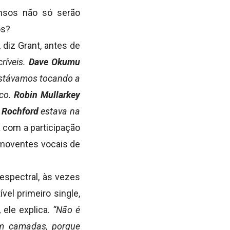
ansos não só serão
os?
,
diz Grant, antes de
ríveis.
Dave Okumu
o estávamos tocando a
sco.
Robin Mullarkey
 Rochford
estava na
com a participação
omoventes vocais de
espectral, às vezes
vel primeiro single,
,
ele explica.
“Não é
em camadas, porque