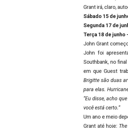
Grant irá, claro, au
Sábado 15 de junh
Segunda 17 de jun
Terça 18 de junho
John Grant começ
John foi apresen
Southbank, no fina
em que Guest tra
Brigitte são duas a
para elas. Hurrican
“Eu disse, acho que
você está certo.”
Um ano e meio depo
Grant até hoje:
The 