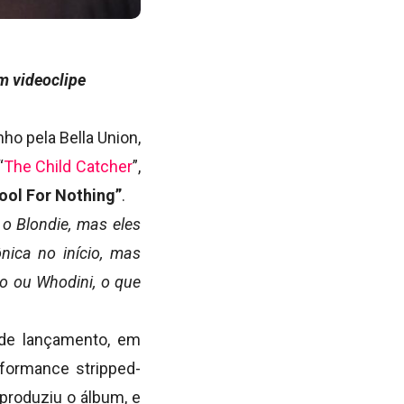
m videoclipe
nho pela Bella Union,
“
The Child Catcher
”,
hool For Nothing”
.
o Blondie, mas eles
nica no início, mas
o ou Whodini, o que
 de lançamento, em
rformance stripped-
produziu o álbum, e