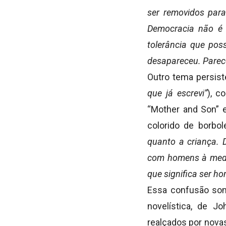
ser removidos para
Democracia não é 
tolerância que pos
desapareceu. Parec
Outro tema persist
que já escrevi”
), c
“Mother and Son” e
colorido de borbo
quanto a criança. 
com homens à medid
que significa ser h
Essa confusão somb
novelística, de J
realçados por nova