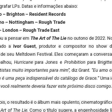
tografar LPs. Datas e informações abaixo:
o – Brighton – Resident Records
ho – Nottingham – Rough Trade
 – London – Rough Trade East
ou a pensar em
The Art of The Lie
no outono de 2022. No 
tado a
Ivor Guest
, produtor e compositor no show 
l de seu Meltdown Festival. Eles começaram a conversa
balhou,
Hurricane
para Jones e
Prohibition
para Brigitt
rtistas muito importantes para mim”,
diz Grant.
“Eu amo o
e é uma peça indispensável do catálogo de Grace.”
Uma id
 você realmente deveria fazer este próximo disco comigo.
is, o resultado é o álbum mais opulento, cinematográfic
Art of The Lie
. Como o título sugere, a engenhosidade lí