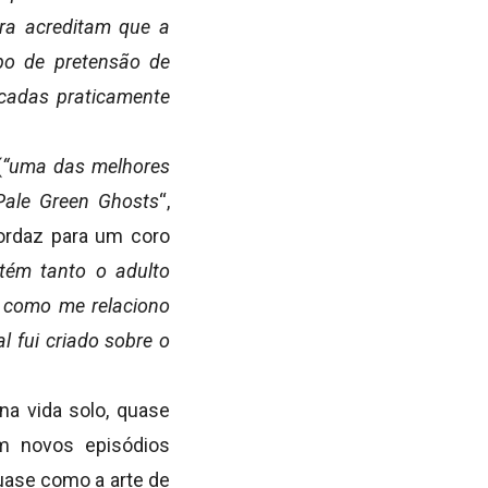
ora acreditam que a
po de pretensão de
écadas praticamente
(
“uma das melhores
Pale Green Ghosts
“,
mordaz para um coro
tém tanto o adulto
e como me relaciono
 fui criado sobre o
na vida solo, quase
om novos episódios
uase como a arte de