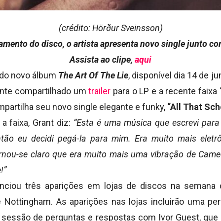
(crédito: Hörður Sveinsson)
amento do disco, o artista apresenta novo single junto co
Assista ao clipe,
aqui
do novo álbum
The Art Of The Lie
, disponível dia 14 de ju
ente compartilhado um
trailer
para o LP e a recente faixa 
partilha seu novo single elegante e funky,
“All That Sc
 faixa, Grant diz:
“Esta é uma música que escrevi para 
tão eu decidi pegá-la para mim. Era muito mais eletrô
ornou-se claro que era muito mais uma vibração de Came
!”
ciou três aparições em lojas de discos na semana
e Nottingham. As aparições nas lojas incluirão uma pe
 sessão de perguntas e respostas com Ivor Guest, que 