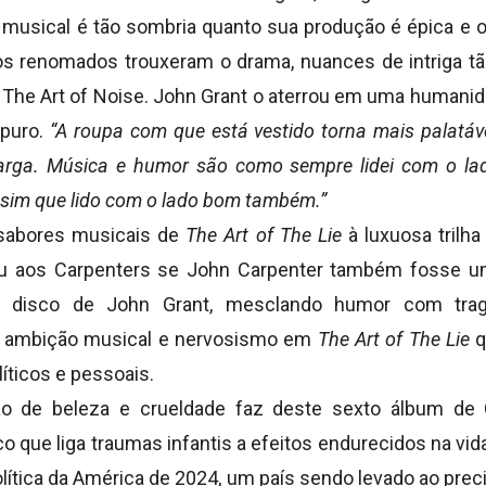
 musical é tão sombria quanto sua produção é épica e o
os renomados trouxeram o drama, nuances de intriga t
 The Art of Noise. John Grant o aterrou em uma human
 puro.
“A roupa com que está vestido torna mais palatáve
marga. Música e humor são como sempre lidei com o la
sim que lido com o lado bom também.”
sabores musicais de
The Art of The Lie
à luxuosa trilha
ou aos Carpenters se John Carpenter também fosse
 disco de John Grant, mesclando humor com trag
 ambição musical e nervosismo em
The Art of The Lie
q
ticos e pessoais.
ão de beleza e crueldade faz deste sexto álbum de
o que liga traumas infantis a efeitos endurecidos na vid
ítica da América de 2024, um país sendo levado ao preci