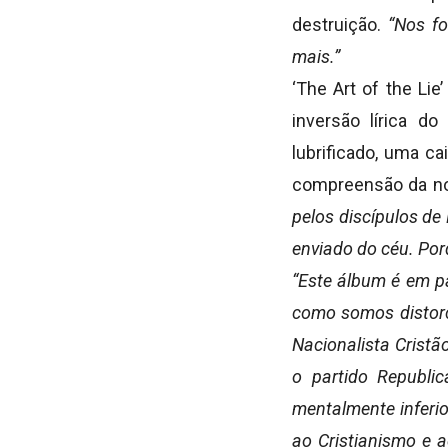
destruição.
“Nos fo
mais.”
‘The Art of the Lie
inversão lírica d
lubrificado, uma ca
compreensão da no
pelos discípulos d
enviado do céu. Por
“Este álbum é em p
como somos distorc
Nacionalista Crist
o partido Republ
mentalmente inferio
ao Cristianismo e 