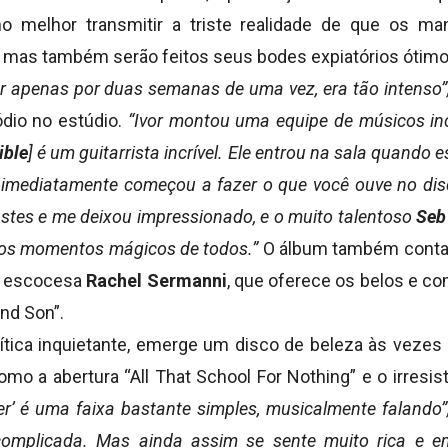
o melhor transmitir a triste realidade de que os m
mas também serão feitos seus bodes expiatórios ótim
r apenas por duas semanas de uma vez, era tão intenso”
dio no estúdio.
“Ivor montou uma equipe de músicos inc
ible
] é um guitarrista incrível. Ele entrou na sala quand
 imediatamente começou a fazer o que você ouve no di
stes e me deixou impressionado, e o muito talentoso
Seb
tos momentos mágicos de todos.”
O álbum também conta 
a escocesa
Rachel Sermanni
, que oferece os belos e c
nd Son”.
lítica inquietante, emerge um disco de beleza às vezes 
omo a abertura “All That School For Nothing” e o irresistí
er’ é uma faixa bastante simples, musicalmente falando”
mplicada. Mas ainda assim se sente muito rica e 