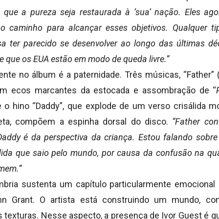
 que a pureza seja restaurada à ‘sua’ nação. Eles ag
o caminho para alcançar esses objetivos. Qualquer ti
sa ter parecido se desenvolver ao longo das últimas d
e que os EUA estão em modo de queda livre.”
ente no álbum é a paternidade. Três músicas, “Father” 
om ecos marcantes da estocada e assombração de “
 o hino “Daddy”, que explode de um verso crisálida 
leta, compõem a espinha dorsal do disco.
“Father con
Daddy é da perspectiva da criança. Estou falando sobr
a que saio pelo mundo, por causa da confusão na qual
omem.”
ria sustenta um capítulo particularmente emocional 
ohn Grant. O artista está construindo um mundo, c
s texturas. Nesse aspecto, a presença de Ivor Guest é q