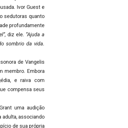
usada. Ivor Guest e
ão sedutoras quanto
idade profundamente
l”,
diz ele.
“Ajuda a
do sombrio da vida.
 sonora de Vangelis
 um membro. Embora
édia, e raiva com
ue compensa seus
 Grant uma audição
a adulta, associando
pício de sua própria