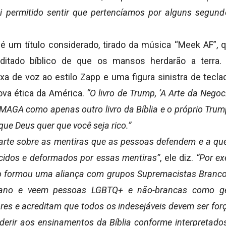
i permitido sentir que pertencíamos por alguns segund
’ é um título considerado, tirado da música “Meek AF”,
o ditado bíblico de que os mansos herdarão a terra
ixa de voz ao estilo Zapp e uma figura sinistra de tecl
va ética da América.
“O livro de Trump, ‘A Arte da Negoci
e MAGA como apenas outro livro da Bíblia e o próprio Tr
que Deus quer que você seja rico.”
arte sobre as mentiras que as pessoas defendem e a que
idos e deformados por essas mentiras”
, ele diz.
“Por e
ão formou uma aliança com grupos Supremacistas Branc
icano e veem pessoas LGBTQ+ e não-brancas como ge
res e acreditam que todos os indesejáveis devem ser for
aderir aos ensinamentos da Bíblia conforme interpretado