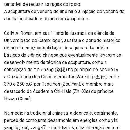
tentativa de reduzir as rugas do rosto.
A acupuntura de veneno de abelha é a injeção de veneno de
abelha purificado e diluído nos acupontos.
Colin A. Ronan, em sua “História ilustrada da ciência da
Universidade de Cambridge”, assinala o período histórico
de surgimento/consolidação de algumas das ideias
básicas da ciência chinesa que eventualmente levaram ao
desenvolvimento da técnica da acupuntura, como a
concepção de Yin / Yang (陰陽) no princípio do século IV
a.C. e a teoria dos Cinco elementos Wu Xing (五行), entre
370 e 250 a.C. por Tsou Yen (Zou Yan), o membro mais
destacado da Academia Chi-Hsia (Zhi-Xia) do príncipe
Hsuan (Xuan).
Na medicina tradicional chinesa, a doença é, geralmente,
percebida como uma desarmonia em energias como yin,
yang, qi, xuĕ, zàng-fǔ e meridianos, e na interação entre o