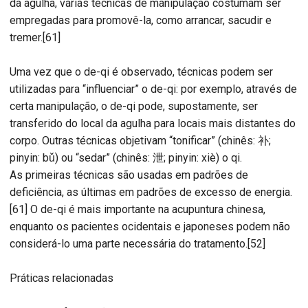
da agulha, várias técnicas de manipulação costumam ser
empregadas para promovê-la, como arrancar, sacudir e
tremer.[61]
Uma vez que o de-qi é observado, técnicas podem ser
utilizadas para “influenciar” o de-qi: por exemplo, através de
certa manipulação, o de-qi pode, supostamente, ser
transferido do local da agulha para locais mais distantes do
corpo. Outras técnicas objetivam “tonificar” (chinês: 补;
pinyin: bǔ) ou “sedar” (chinês: 泄; pinyin: xiè) o qi.
As primeiras técnicas são usadas em padrões de
deficiência, as últimas em padrões de excesso de energia.
[61] O de-qi é mais importante na acupuntura chinesa,
enquanto os pacientes ocidentais e japoneses podem não
considerá-lo uma parte necessária do tratamento.[52]
Práticas relacionadas