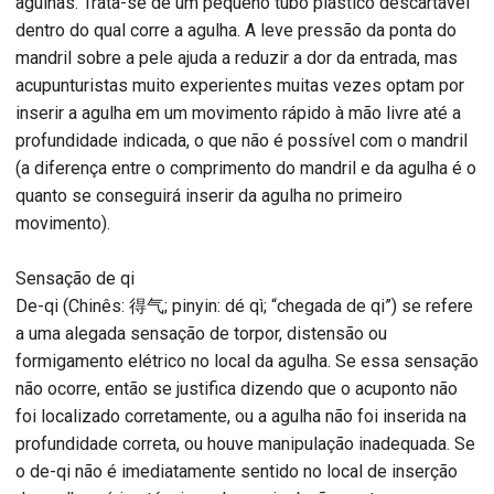
agulhas. Trata-se de um pequeno tubo plástico descartável
dentro do qual corre a agulha. A leve pressão da ponta do
mandril sobre a pele ajuda a reduzir a dor da entrada, mas
acupunturistas muito experientes muitas vezes optam por
inserir a agulha em um movimento rápido à mão livre até a
profundidade indicada, o que não é possível com o mandril
(a diferença entre o comprimento do mandril e da agulha é o
quanto se conseguirá inserir da agulha no primeiro
movimento).
Sensação de qi
De-qi (Chinês: 得气; pinyin: dé qì; “chegada de qi”) se refere
a uma alegada sensação de torpor, distensão ou
formigamento elétrico no local da agulha. Se essa sensação
não ocorre, então se justifica dizendo que o acuponto não
foi localizado corretamente, ou a agulha não foi inserida na
profundidade correta, ou houve manipulação inadequada. Se
o de-qi não é imediatamente sentido no local de inserção