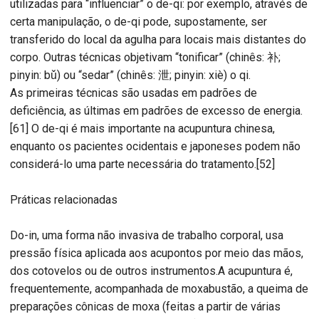
utilizadas para “influenciar” o de-qi: por exemplo, através de
certa manipulação, o de-qi pode, supostamente, ser
transferido do local da agulha para locais mais distantes do
corpo. Outras técnicas objetivam “tonificar” (chinês: 补;
pinyin: bǔ) ou “sedar” (chinês: 泄; pinyin: xiè) o qi.
As primeiras técnicas são usadas em padrões de
deficiência, as últimas em padrões de excesso de energia.
[61] O de-qi é mais importante na acupuntura chinesa,
enquanto os pacientes ocidentais e japoneses podem não
considerá-lo uma parte necessária do tratamento.[52]
Práticas relacionadas
Do-in, uma forma não invasiva de trabalho corporal, usa
pressão física aplicada aos acupontos por meio das mãos,
dos cotovelos ou de outros instrumentos.A acupuntura é,
frequentemente, acompanhada de moxabustão, a queima de
preparações cônicas de moxa (feitas a partir de várias