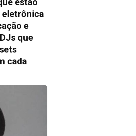
que estão
 eletrônica
cação e
 DJs que
sets
m cada