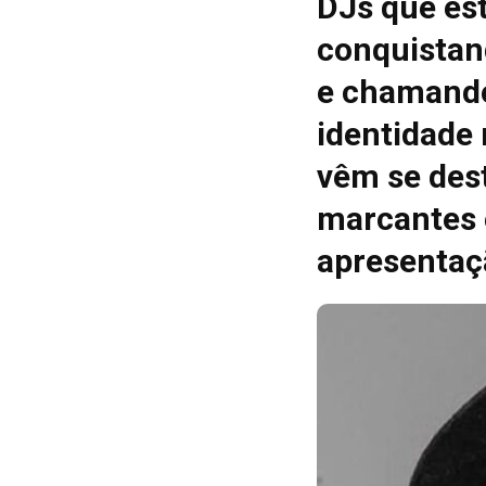
DJs que es
conquistan
e chamando
identidade
vêm se des
marcantes 
apresentaç