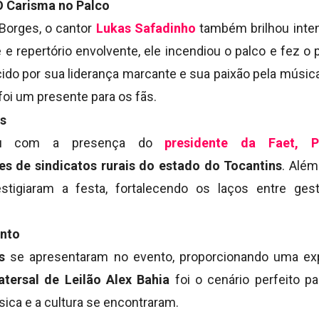
O Carisma no Palco
 Borges, o cantor
Lukas Safadinho
também brilhou int
 e repertório envolvente, ele incendiou o palco e fez o p
do por sua liderança marcante e sua paixão pela música
oi um presente para os fãs.
es
ou com a presença do
presidente da Faet, P
es de sindicatos rurais do estado do Tocantins
. Além
estigiaram a festa, fortalecendo os laços entre ges
ento
s
se apresentaram no evento, proporcionando uma exp
atersal de Leilão Alex Bahia
foi o cenário perfeito p
sica e a cultura se encontraram.