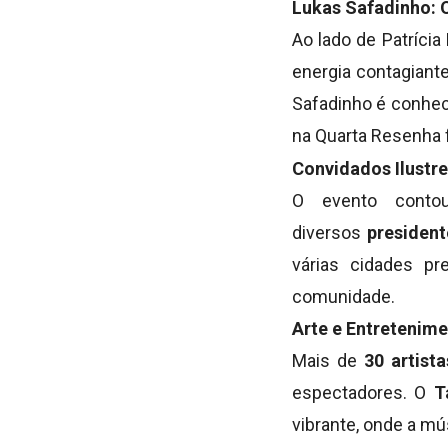
Lukas Safadinho: 
Ao lado de Patrícia
energia contagiante
Safadinho é conheci
na Quarta Resenha f
Convidados Ilustr
O evento cont
diversos
president
várias cidades pr
comunidade.
Arte e Entretenim
Mais de
30 artista
espectadores. O
T
vibrante, onde a mú