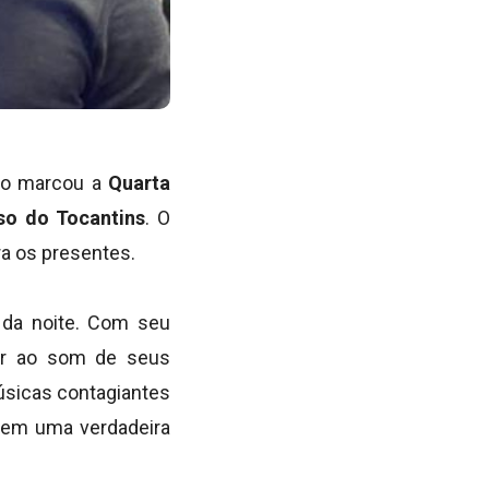
ão marcou a
Quarta
so do Tocantins
. O
a os presentes.
e da noite. Com seu
çar ao som de seus
úsicas contagiantes
a em uma verdadeira