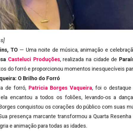
s]
ins, TO
— Uma noite de música, animação e celebraç
esa
Casteluci Produções
, realizada na cidade de
Paraí
ntos do forró e proporcionou momentos inesquecíveis par
queira: O Brilho do Forró
a de forró,
Patricia Borges Vaqueira
, foi o destaqu
, ela encantou a todos os foliões, levando-os a dan
 Borges conquistou os corações do público com suas m
. Sua presença marcante transformou a Quarta Resenh
egria e animação para todas as idades.