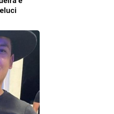
ueira e
eluci