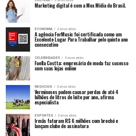
CULTURA
2 anos atrás
Marketing digital é com a Mox Mídia do Brasil.
ECONOMIA
2 anos atrás
A agência ForMusic foi certificada como um
Excelente Lugar Para Trabalhar pelo quinto ano
consecutivo
CELEBRIDADES
3 anos atrás
Faella Costta: empresária de moda faz sucesso
com suas lojas online
NEGOCIOS
3 anos atrás
Verminoses podem causar perdas de até 4
bilhões de litros de leite por ano, afirma
especialista
ESPORTES
3 anos atrás
Irmãs faturam R$ 6 milhões com brechó e
lançam clube de assinatura