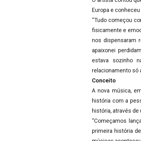
Europa e conheceu 
“Tudo começou com 
fisicamente e emoc
nos dispensaram r
apaixonei perdida
estava sozinho n
relacionamento só 
Conceito
A nova música, em
história com a pes
história, através d
“Começamos lançand
primeira história 
músicas aconteceu 