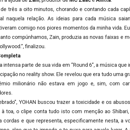
 de três a oito minutos, chorando e contando cada capí
al naquela relação. As ideias para cada música saia
tiveram comigo nos piores momentos da minha vida. Eu
quanto compúnhamos, Zain, produzia as novas faixas e me
llywood.”, finalizou.
Completa
intensa parte de sua vida em “Round 6”, a música que in
ticipação no reality show. Ele revelou que era tudo uma 
mio milionário não estava em jogo e, sim, com ca
ores.
ebrado”, YOHAN buscou trazer a toxicidade e os abuso
o à toa, o clipe conta tudo isto com menção ao Shibari
a cordas e que representa, especificamente nesta, a vo
o, algo que te impede e te puxa para aquele lugar. A té