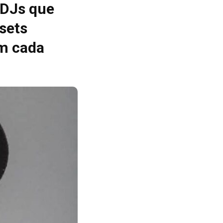
 DJs que
sets
m cada