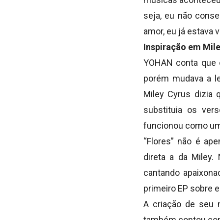
seja, eu não cons
amor, eu já estava 
Inspiração em Mil
YOHAN conta que o
porém mudava a let
Miley Cyrus dizia 
substituia os vers
funcionou como um
“Flores” não é ape
direta a da Miley.
cantando apaixonad
primeiro EP sobre e
A criação de seu 
também contou com