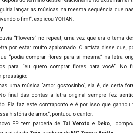
eguiria lançar as músicas na mesma sequência que nas
vivendo o fim!”, explicou YOHAN.
ey
uvia “Flowers” no repeat, uma vez que era o tema des
ra por estar muito apaixonado. O artista disse que, 
que “podia comprar flores para si mesma” na letra orig
os para: “eu quero comprar flores para você”. No fina
 presságio:
nas uma música ‘amor gostosinho’, ela é, de certa fo
 No final das contas a letra original sempre fez se
o. Ela faz este contraponto e é por isso que ganhou
ssa história de amor.”, pontuou o cantor.
novo EP tem parceria de
Tai Veroto
e
Deko
, compo
 a ajuda de
Zain
, produtor de
MC Zaac
e
Anitta
.