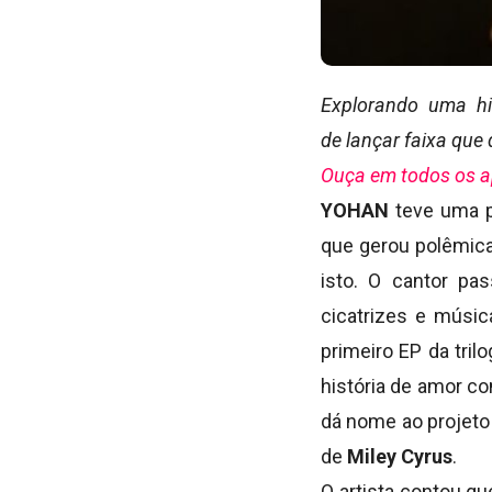
Explorando uma hi
de lançar faixa que
Ouça em todos os a
YOHAN
teve uma p
que gerou polêmica
isto. O cantor p
cicatrizes e músic
primeiro EP da tril
história de amor c
dá nome ao projeto 
de
Miley Cyrus
.
O artista contou qu