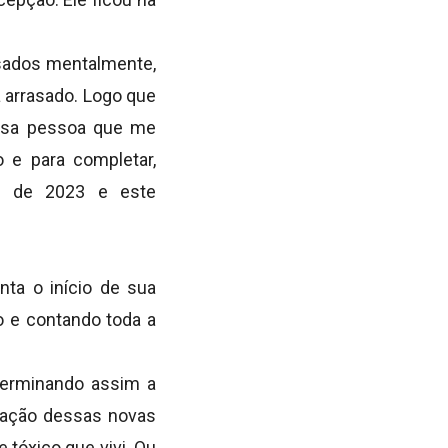
usados mentalmente,
 arrasado. Logo que
essa pessoa que me
 e para completar,
ro de 2023 e este
ta o início de sua
o e contando toda a
 terminando assim a
riação dessas novas
tóxico que vivi. Ou