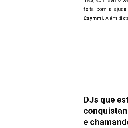
feita com a ajud
Caymmi.
Além dist
DJs que es
conquistan
e chamando