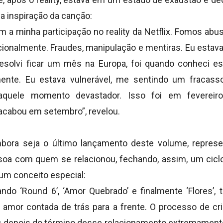
a inspiração da canção:
a minha participação no reality da Netflix. Fomos ab
ionalmente. Fraudes, manipulação e mentiras. Eu estava
esolvi ficar um mês na Europa, foi quando conheci 
mente. Eu estava vulnerável, me sentindo um fracasso
aquele momento devastador. Isso foi em feverei
acabou em setembro”, revelou.
bora seja o último lançamento deste volume, represen
soa com quem se relacionou, fechando, assim, um cicl
e um conceito especial:
o ‘Round 6’, ‘Amor Quebrado’ e finalmente ‘Flores’,
de amor contada de trás para a frente. O processo de c
depois do término desse relacionamento extremamente 