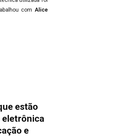
trabalhou com
Alice
que estão
 eletrônica
cação e