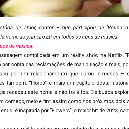
stória de amor, cantor – que participou de ‘Round 6:
 dá nome ao primeiro EP em todos os apps de música.
pps de música!
assagem complicada em um reality show na Netflix, “R
 por conta das reclamações de manipulação e mais, po
assou por um relacionamento que durou 7 meses – 
as também. “Flores” é mais um capítulo desta históri
ogia recebeu este nome e não foi à toa. Ele busca explo
om começo, meio e fim, assim como nos próximos dois v
em si é inspirada por “Flowers”, o maior hit de 2023, ca
e, após o reality, estava em um estado de exaustão e de