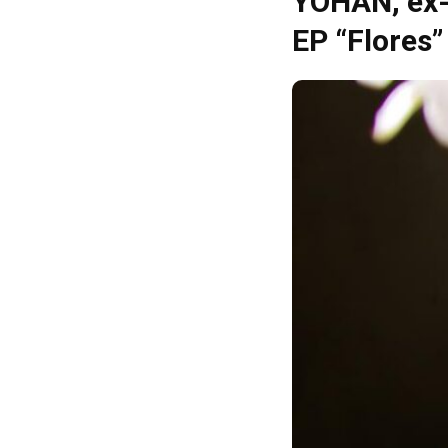
YOHAN, ex-r
EP “Flores”