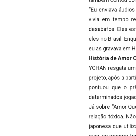
“Eu enviava áudios
vivia em tempo re
desabafos. Eles es
eles no Brasil. En
eu as gravava em Ho
História de Amor 
YOHAN resgata uma 
projeto, após a par
pontuou que o prê
determinados jogad
Já sobre “Amor Qu
relação tóxica. Nã
japonesa que utiliz
mas, ao mesmo temp