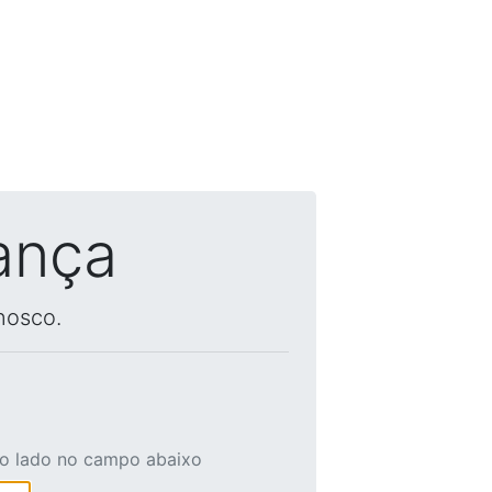
ança
nosco.
ao lado no campo abaixo