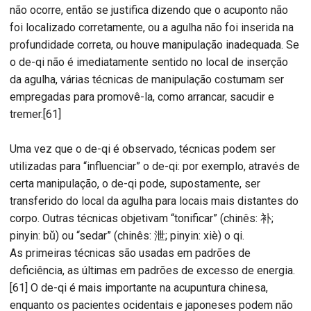
não ocorre, então se justifica dizendo que o acuponto não
foi localizado corretamente, ou a agulha não foi inserida na
profundidade correta, ou houve manipulação inadequada. Se
o de-qi não é imediatamente sentido no local de inserção
da agulha, várias técnicas de manipulação costumam ser
empregadas para promovê-la, como arrancar, sacudir e
tremer.[61]
Uma vez que o de-qi é observado, técnicas podem ser
utilizadas para “influenciar” o de-qi: por exemplo, através de
certa manipulação, o de-qi pode, supostamente, ser
transferido do local da agulha para locais mais distantes do
corpo. Outras técnicas objetivam “tonificar” (chinês: 补;
pinyin: bǔ) ou “sedar” (chinês: 泄; pinyin: xiè) o qi.
As primeiras técnicas são usadas em padrões de
deficiência, as últimas em padrões de excesso de energia.
[61] O de-qi é mais importante na acupuntura chinesa,
enquanto os pacientes ocidentais e japoneses podem não