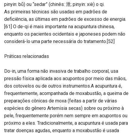
pinyin: bǔ) ou “sedar” (chinês: 泄; pinyin: xiè) o qi.
As primeiras técnicas são usadas em padrões de
deficiência, as últimas em padrões de excesso de energia.
[61] O de-qi é mais importante na acupuntura chinesa,
enquanto os pacientes ocidentais e japoneses podem não
considerá-lo uma parte necessária do tratamento.[52]
Práticas relacionadas
Do-in, uma forma não invasiva de trabalho corporal, usa
pressão física aplicada aos acupontos por meio das mãos,
dos cotovelos ou de outros instrumentos.A acupuntura é,
frequentemente, acompanhada de moxabustão, a queima de
preparações cônicas de moxa (feitas a partir de várias
espécies do gênero Artemisia secas) sobre ou próximo à
pele, frequentemente porém nem sempre em acupontos ou
próximo a eles. Tradicionalmente, a acupuntura é usada para
tratar doenças agudas, enquanto a moxabustão é usada