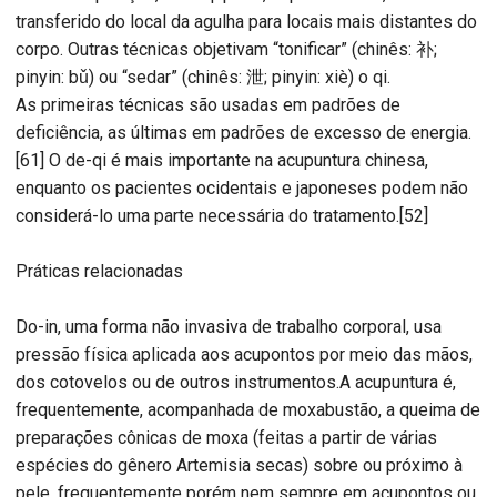
transferido do local da agulha para locais mais distantes do
corpo. Outras técnicas objetivam “tonificar” (chinês: 补;
pinyin: bǔ) ou “sedar” (chinês: 泄; pinyin: xiè) o qi.
As primeiras técnicas são usadas em padrões de
deficiência, as últimas em padrões de excesso de energia.
[61] O de-qi é mais importante na acupuntura chinesa,
enquanto os pacientes ocidentais e japoneses podem não
considerá-lo uma parte necessária do tratamento.[52]
Práticas relacionadas
Do-in, uma forma não invasiva de trabalho corporal, usa
pressão física aplicada aos acupontos por meio das mãos,
dos cotovelos ou de outros instrumentos.A acupuntura é,
frequentemente, acompanhada de moxabustão, a queima de
preparações cônicas de moxa (feitas a partir de várias
espécies do gênero Artemisia secas) sobre ou próximo à
pele, frequentemente porém nem sempre em acupontos ou