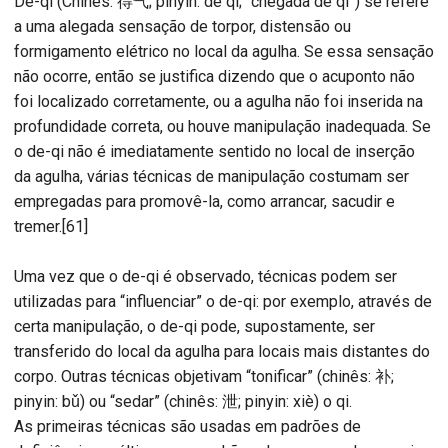
De-qi (Chinês: 得气; pinyin: dé qì; “chegada de qi”) se refere
a uma alegada sensação de torpor, distensão ou
formigamento elétrico no local da agulha. Se essa sensação
não ocorre, então se justifica dizendo que o acuponto não
foi localizado corretamente, ou a agulha não foi inserida na
profundidade correta, ou houve manipulação inadequada. Se
o de-qi não é imediatamente sentido no local de inserção
da agulha, várias técnicas de manipulação costumam ser
empregadas para promovê-la, como arrancar, sacudir e
tremer.[61]
Uma vez que o de-qi é observado, técnicas podem ser
utilizadas para “influenciar” o de-qi: por exemplo, através de
certa manipulação, o de-qi pode, supostamente, ser
transferido do local da agulha para locais mais distantes do
corpo. Outras técnicas objetivam “tonificar” (chinês: 补;
pinyin: bǔ) ou “sedar” (chinês: 泄; pinyin: xiè) o qi.
As primeiras técnicas são usadas em padrões de