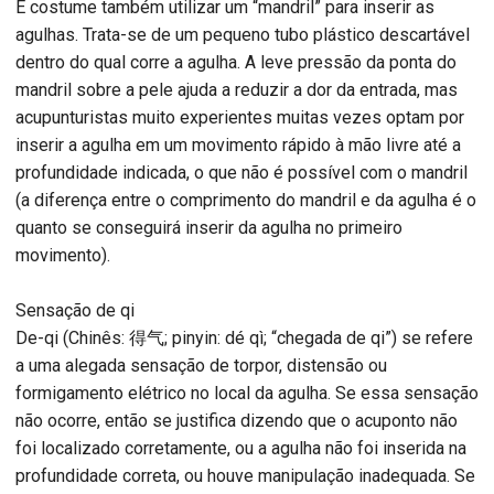
É costume também utilizar um “mandril” para inserir as
agulhas. Trata-se de um pequeno tubo plástico descartável
dentro do qual corre a agulha. A leve pressão da ponta do
mandril sobre a pele ajuda a reduzir a dor da entrada, mas
acupunturistas muito experientes muitas vezes optam por
inserir a agulha em um movimento rápido à mão livre até a
profundidade indicada, o que não é possível com o mandril
(a diferença entre o comprimento do mandril e da agulha é o
quanto se conseguirá inserir da agulha no primeiro
movimento).
Sensação de qi
De-qi (Chinês: 得气; pinyin: dé qì; “chegada de qi”) se refere
a uma alegada sensação de torpor, distensão ou
formigamento elétrico no local da agulha. Se essa sensação
não ocorre, então se justifica dizendo que o acuponto não
foi localizado corretamente, ou a agulha não foi inserida na
profundidade correta, ou houve manipulação inadequada. Se