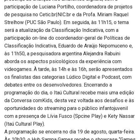
participação de Luciana Portilho, coordenadora de projetos
de pesquisa no Cetic.br|NIC.br e da Profa. Miriam Raquel
Strelhow (PUC São Paulo). Em seguida, às 11h15, o tema
será a atualização da Classificação Indicativa, com a
participação on-line do coordenador-geral de Políticas de
Classificação Indicativa, Eduardo de Araújo Nepomuceno e,
às 11h50, a pesquisadora argentina Alejandra Rabuini
aborda os aspectos psicológicos da experiência com
videogames. À tarde, às 14h e às 16h, serão apresentados
os finalistas das categorias Lúdico Digital e Podcast, com
debates entre os desenvolvedores. Encerrando a
programação do dia, o Itaú Cultural recebe mais uma edição
da Conversa comKids, desta vez voltada aos desafios e às
oportunidades do streaming para o público infantojuvenil
com a presença de Lívia Fusco (Spcine Play) e Kety Nassar
(Itaú Cultural Play).
A programação se encerra no dia 19 de agosto, quarta-feira.
Às 10h30, o Hub Sampa Games recebe o showcase “Games