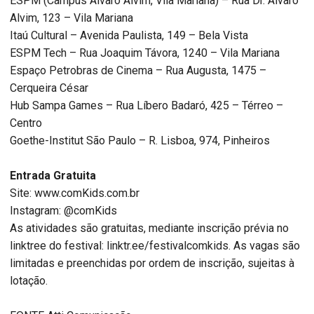
ESPM (Campus Álvaro Alvim, Vila Mariana) – Rua Dr. Álvaro
Alvim, 123 – Vila Mariana
Itaú Cultural – Avenida Paulista, 149 – Bela Vista
ESPM Tech – Rua Joaquim Távora, 1240 – Vila Mariana
Espaço Petrobras de Cinema – Rua Augusta, 1475 –
Cerqueira César
Hub Sampa Games – Rua Líbero Badaró, 425 – Térreo –
Centro
Goethe-Institut São Paulo – R. Lisboa, 974, Pinheiros
Entrada Gratuita
Site: www.comKids.com.br
Instagram: @comKids
As atividades são gratuitas, mediante inscrição prévia no
linktree do festival: linktr.ee/festivalcomkids. As vagas são
limitadas e preenchidas por ordem de inscrição, sujeitas à
lotação.