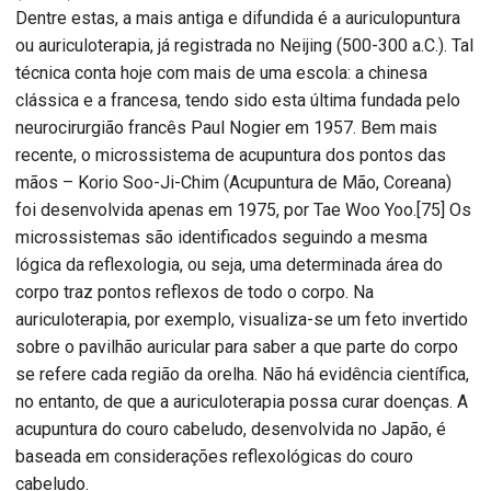
Dentre estas, a mais antiga e difundida é a auriculopuntura
ou auriculoterapia, já registrada no Neijing (500-300 a.C.). Tal
técnica conta hoje com mais de uma escola: a chinesa
clássica e a francesa, tendo sido esta última fundada pelo
neurocirurgião francês Paul Nogier em 1957. Bem mais
recente, o microssistema de acupuntura dos pontos das
mãos – Korio Soo-Ji-Chim (Acupuntura de Mão, Coreana)
foi desenvolvida apenas em 1975, por Tae Woo Yoo.[75] Os
microssistemas são identificados seguindo a mesma
lógica da reflexologia, ou seja, uma determinada área do
corpo traz pontos reflexos de todo o corpo. Na
auriculoterapia, por exemplo, visualiza-se um feto invertido
sobre o pavilhão auricular para saber a que parte do corpo
se refere cada região da orelha. Não há evidência científica,
no entanto, de que a auriculoterapia possa curar doenças. A
acupuntura do couro cabeludo, desenvolvida no Japão, é
baseada em considerações reflexológicas do couro
cabeludo.