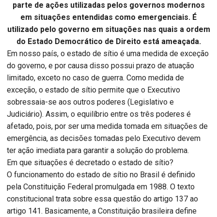
parte de ações utilizadas pelos governos modernos
em situações entendidas como emergenciais. É
utilizado pelo governo em situações nas quais a ordem
do Estado Democrático de Direito está ameaçada.
Em nosso país, o estado de sítio é uma medida de exceção
do governo, e por causa disso possui prazo de atuação
limitado, exceto no caso de guerra. Como medida de
exceção, o estado de sítio permite que o Executivo
sobressaia-se aos outros poderes (Legislativo e
Judiciário). Assim, o equilíbrio entre os três poderes é
afetado, pois, por ser uma medida tomada em situações de
emergência, as decisões tomadas pelo Executivo devem
ter ação imediata para garantir a solução do problema.
Em que situações é decretado o estado de sítio?
O funcionamento do estado de sítio no Brasil é definido
pela Constituição Federal promulgada em 1988. O texto
constitucional trata sobre essa questão do artigo 137 ao
artigo 141. Basicamente, a Constituição brasileira define