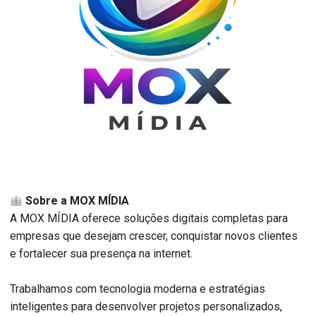
Sobre a MOX MÍDIA
A MOX MÍDIA oferece soluções digitais completas para
empresas que desejam crescer, conquistar novos clientes
e fortalecer sua presença na internet.
Trabalhamos com tecnologia moderna e estratégias
inteligentes para desenvolver projetos personalizados,