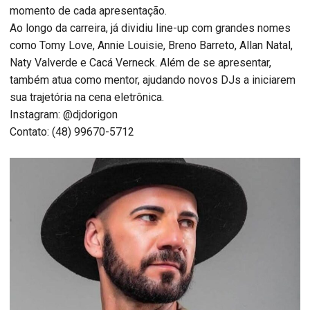
momento de cada apresentação.
Ao longo da carreira, já dividiu line-up com grandes nomes
como Tomy Love, Annie Louisie, Breno Barreto, Allan Natal,
Naty Valverde e Cacá Verneck. Além de se apresentar,
também atua como mentor, ajudando novos DJs a iniciarem
sua trajetória na cena eletrônica.
Instagram: @djdorigon
Contato: (48) 99670-5712