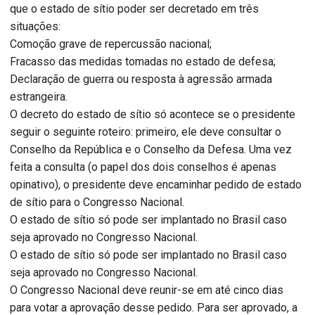
que o estado de sítio poder ser decretado em três
situações:
Comoção grave de repercussão nacional;
Fracasso das medidas tomadas no estado de defesa;
Declaração de guerra ou resposta à agressão armada
estrangeira.
O decreto do estado de sítio só acontece se o presidente
seguir o seguinte roteiro: primeiro, ele deve consultar o
Conselho da República e o Conselho da Defesa. Uma vez
feita a consulta (o papel dos dois conselhos é apenas
opinativo), o presidente deve encaminhar pedido de estado
de sítio para o Congresso Nacional.
O estado de sítio só pode ser implantado no Brasil caso
seja aprovado no Congresso Nacional.
O estado de sítio só pode ser implantado no Brasil caso
seja aprovado no Congresso Nacional.
O Congresso Nacional deve reunir-se em até cinco dias
para votar a aprovação desse pedido. Para ser aprovado, a