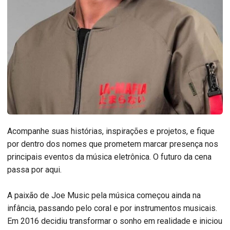
Acompanhe suas histórias, inspirações e projetos, e fique
por dentro dos nomes que prometem marcar presença nos
principais eventos da música eletrônica. O futuro da cena
passa por aqui.
A paixão de Joe Music pela música começou ainda na
infância, passando pelo coral e por instrumentos musicais.
Em 2016 decidiu transformar o sonho em realidade e iniciou