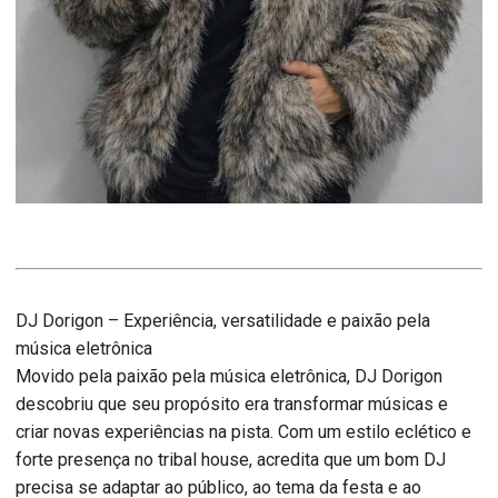
DJ Dorigon – Experiência, versatilidade e paixão pela
música eletrônica
Movido pela paixão pela música eletrônica, DJ Dorigon
descobriu que seu propósito era transformar músicas e
criar novas experiências na pista. Com um estilo eclético e
forte presença no tribal house, acredita que um bom DJ
precisa se adaptar ao público, ao tema da festa e ao