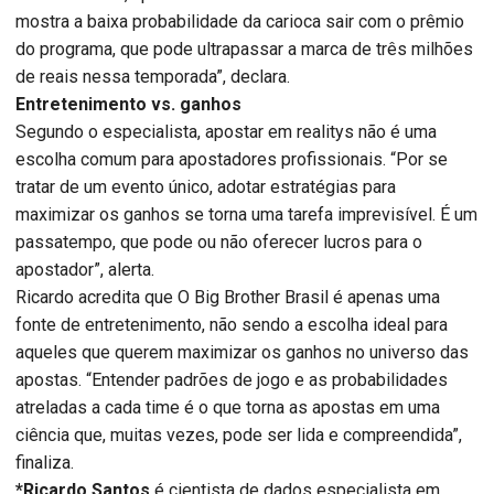
mostra a baixa probabilidade da carioca sair com o prêmio
do programa, que pode ultrapassar a marca de três milhões
de reais nessa temporada”, declara.
Entretenimento vs. ganhos
Segundo o especialista, apostar em realitys não é uma
escolha comum para apostadores profissionais. “Por se
tratar de um evento único, adotar estratégias para
maximizar os ganhos se torna uma tarefa imprevisível. É um
passatempo, que pode ou não oferecer lucros para o
apostador”, alerta.
Ricardo acredita que O Big Brother Brasil é apenas uma
fonte de entretenimento, não sendo a escolha ideal para
aqueles que querem maximizar os ganhos no universo das
apostas. “Entender padrões de jogo e as probabilidades
atreladas a cada time é o que torna as apostas em uma
ciência que, muitas vezes, pode ser lida e compreendida”,
finaliza.
*Ricardo Santos
é cientista de dados especialista em