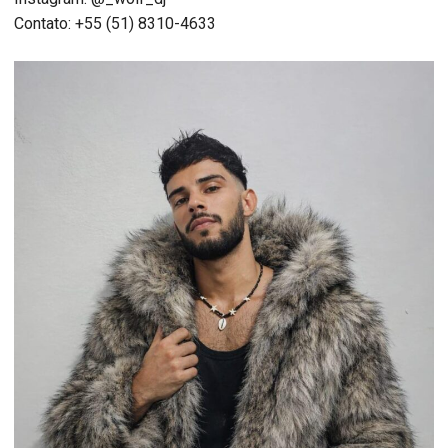
Contato: +55 (51) 8310-4633