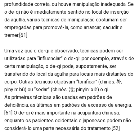
profundidade correta, ou houve manipulação inadequada. Se
o de-qi não é imediatamente sentido no local de inserção
da agulha, várias técnicas de manipulação costumam ser
empregadas para promovê-la, como arrancar, sacudir e
tremer.[61]
Uma vez que o de-qi é observado, técnicas podem ser
utilizadas para “influenciar” o de-qi: por exemplo, através de
certa manipulação, o de-qi pode, supostamente, ser
transferido do local da agulha para locais mais distantes do
corpo. Outras técnicas objetivam “tonificar” (chinês: 补;
pinyin: bǔ) ou “sedar” (chinês: 泄; pinyin: xiè) o qi.
As primeiras técnicas são usadas em padrões de
deficiência, as últimas em padrões de excesso de energia.
[61] O de-qi é mais importante na acupuntura chinesa,
enquanto os pacientes ocidentais e japoneses podem não
considerá-lo uma parte necessária do tratamento.[52]