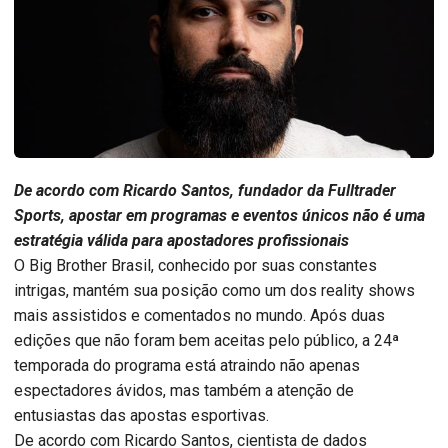
De acordo com Ricardo Santos, fundador da Fulltrader
Sports, apostar em programas e eventos únicos não é uma
estratégia válida para apostadores profissionais
O Big Brother Brasil, conhecido por suas constantes
intrigas, mantém sua posição como um dos reality shows
mais assistidos e comentados no mundo. Após duas
edições que não foram bem aceitas pelo público, a 24ª
temporada do programa está atraindo não apenas
espectadores ávidos, mas também a atenção de
entusiastas das apostas esportivas.
De acordo com Ricardo Santos, cientista de dados