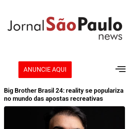
ANUNCIE AQUI
Big Brother Brasil 24: reality se populariza
no mundo das apostas recreativas