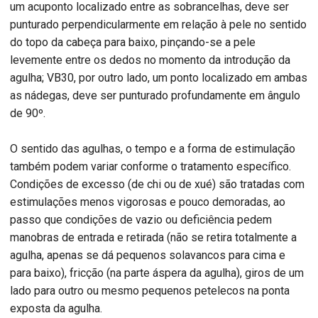
um acuponto localizado entre as sobrancelhas, deve ser
punturado perpendicularmente em relação à pele no sentido
do topo da cabeça para baixo, pinçando-se a pele
levemente entre os dedos no momento da introdução da
agulha; VB30, por outro lado, um ponto localizado em ambas
as nádegas, deve ser punturado profundamente em ângulo
de 90º.
O sentido das agulhas, o tempo e a forma de estimulação
também podem variar conforme o tratamento específico.
Condições de excesso (de chi ou de xué) são tratadas com
estimulações menos vigorosas e pouco demoradas, ao
passo que condições de vazio ou deficiência pedem
manobras de entrada e retirada (não se retira totalmente a
agulha, apenas se dá pequenos solavancos para cima e
para baixo), fricção (na parte áspera da agulha), giros de um
lado para outro ou mesmo pequenos petelecos na ponta
exposta da agulha.