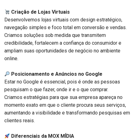
Criação de Lojas Virtuais
Desenvolvemos lojas virtuais com design estratégico,
navegação simples e foco total em conversão e vendas.
Criamos soluções sob medida que transmitem
credibilidade, fortalecem a confiança do consumidor e
ampliam suas oportunidades de negócio no ambiente
online.
Posicionamento e Anúncios no Google
Estar no Google é essencial, pois é onde as pessoas
pesquisam o que fazer, onde ir e o que comprar.
Criamos estratégias para que sua empresa apareça no
momento exato em que o cliente procura seus serviços,
aumentando a visibilidade e transformando pesquisas em
clientes reais.
Diferenciais da MOX MÍDIA