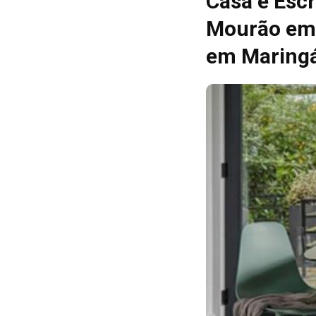
Casa e Escr
Mourão em 
em Maring