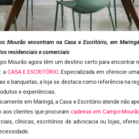
o Mourão encontram na Casa e Escritório, em Maringá
tos residenciais e comerciais
po Mourão agora têm um destino certo para encontrar 
: a
CASA E ESCRITÓRIO
. Especializada em oferecer uma
nas e banquetas, a loja se destaca como referência na r
odutos e experiências.
gicamente em Maringá, a Casa e Escritório atende não a
m aos clientes que procuram
cadeiras em Campo Mourã
ciais, clínicas, escritórios de advocacia ou lojas, ofe
ecessidade.