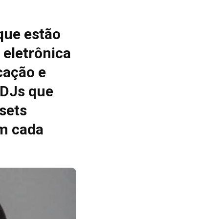
que estão
 eletrônica
cação e
 DJs que
sets
m cada