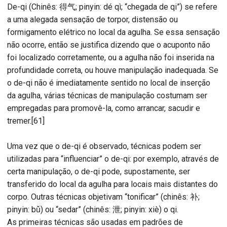
De-qi (Chinês: 得气; pinyin: dé qì; “chegada de qi”) se refere
a uma alegada sensação de torpor, distensão ou
formigamento elétrico no local da agulha. Se essa sensação
não ocorre, então se justifica dizendo que o acuponto não
foi localizado corretamente, ou a agulha não foi inserida na
profundidade correta, ou houve manipulação inadequada. Se
o de-qi não é imediatamente sentido no local de inserção
da agulha, várias técnicas de manipulação costumam ser
empregadas para promovê-la, como arrancar, sacudir e
tremer.[61]
Uma vez que o de-qi é observado, técnicas podem ser
utilizadas para “influenciar” o de-qi: por exemplo, através de
certa manipulação, o de-qi pode, supostamente, ser
transferido do local da agulha para locais mais distantes do
corpo. Outras técnicas objetivam “tonificar” (chinês: 补;
pinyin: bǔ) ou “sedar” (chinês: 泄; pinyin: xiè) o qi.
As primeiras técnicas são usadas em padrões de