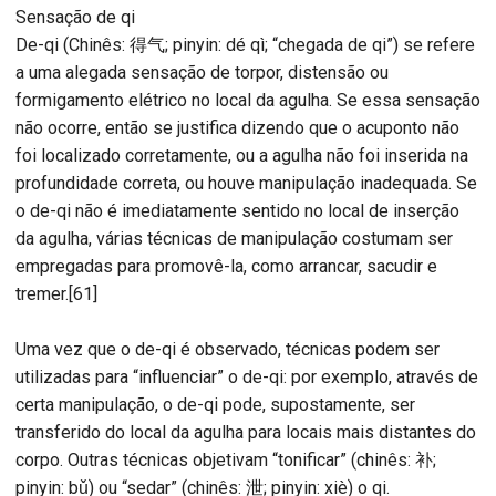
Sensação de qi
De-qi (Chinês: 得气; pinyin: dé qì; “chegada de qi”) se refere
a uma alegada sensação de torpor, distensão ou
formigamento elétrico no local da agulha. Se essa sensação
não ocorre, então se justifica dizendo que o acuponto não
foi localizado corretamente, ou a agulha não foi inserida na
profundidade correta, ou houve manipulação inadequada. Se
o de-qi não é imediatamente sentido no local de inserção
da agulha, várias técnicas de manipulação costumam ser
empregadas para promovê-la, como arrancar, sacudir e
tremer.[61]
Uma vez que o de-qi é observado, técnicas podem ser
utilizadas para “influenciar” o de-qi: por exemplo, através de
certa manipulação, o de-qi pode, supostamente, ser
transferido do local da agulha para locais mais distantes do
corpo. Outras técnicas objetivam “tonificar” (chinês: 补;
pinyin: bǔ) ou “sedar” (chinês: 泄; pinyin: xiè) o qi.