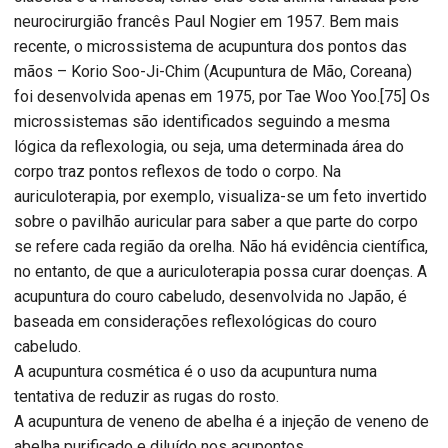
neurocirurgião francês Paul Nogier em 1957. Bem mais
recente, o microssistema de acupuntura dos pontos das
mãos – Korio Soo-Ji-Chim (Acupuntura de Mão, Coreana)
foi desenvolvida apenas em 1975, por Tae Woo Yoo.[75] Os
microssistemas são identificados seguindo a mesma
lógica da reflexologia, ou seja, uma determinada área do
corpo traz pontos reflexos de todo o corpo. Na
auriculoterapia, por exemplo, visualiza-se um feto invertido
sobre o pavilhão auricular para saber a que parte do corpo
se refere cada região da orelha. Não há evidência científica,
no entanto, de que a auriculoterapia possa curar doenças. A
acupuntura do couro cabeludo, desenvolvida no Japão, é
baseada em considerações reflexológicas do couro
cabeludo.
A acupuntura cosmética é o uso da acupuntura numa
tentativa de reduzir as rugas do rosto.
A acupuntura de veneno de abelha é a injeção de veneno de
abelha purificado e diluído nos acupontos.