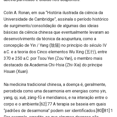
Colin A. Ronan, em sua “História ilustrada da ciência da
Universidade de Cambridge”, assinala o período histórico
de surgimento/consolidação de algumas das ideias
básicas da ciência chinesa que eventualmente levaram ao
desenvolvimento da técnica da acupuntura, como a
concepção de Yin / Yang (陰陽) no princípio do século IV
a.C. e a teoria dos Cinco elementos Wu Xing (五行), entre
370 e 250 a.C. por Tsou Yen (Zou Yan), o membro mais
destacado da Academia Chi-Hsia (Zhi-Xia) do príncipe
Hsuan (Xuan).
Na medicina tradicional chinesa, a doença é, geralmente,
percebida como uma desarmonia em energias como yin,
yang, qi, xuĕ, zàng-fǔ e meridianos, e na interação entre o
corpo e o ambiente.[62]:77 A terapia se baseia em quais
“padrões de desarmonia” podem ser identificados.[80][81]:1