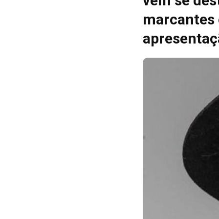
vêm se des
marcantes 
apresentaç