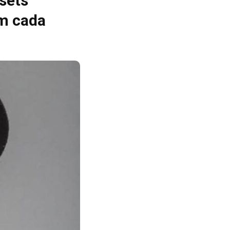
sets
m cada