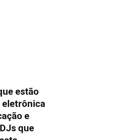
que estão
 eletrônica
cação e
 DJs que