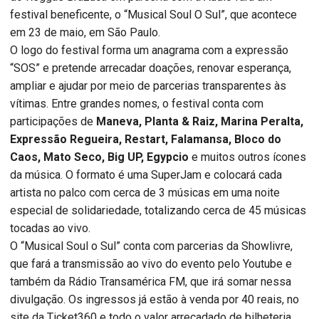
festival beneficente, o “Musical Soul O Sul”, que acontece
em 23 de maio, em São Paulo.
O logo do festival forma um anagrama com a expressão
“SOS” e pretende arrecadar doações, renovar esperança,
ampliar e ajudar por meio de parcerias transparentes às
vítimas. Entre grandes nomes, o festival conta com
participações de
Maneva, Planta & Raiz, Marina Peralta,
Expressão Regueira, Restart, Falamansa, Bloco do
Caos, Mato Seco, Big UP, Egypcio
e muitos outros ícones
da música. O formato é uma SuperJam e colocará cada
artista no palco com cerca de 3 músicas em uma noite
especial de solidariedade, totalizando cerca de 45 músicas
tocadas ao vivo.
O “Musical Soul o Sul” conta com parcerias da Showlivre,
que fará a transmissão ao vivo do evento pelo Youtube e
também da Rádio Transamérica FM, que irá somar nessa
divulgação. Os ingressos já estão à venda por 40 reais, no
site da Ticket360 e todo o valor arrecadado de bilheteria,