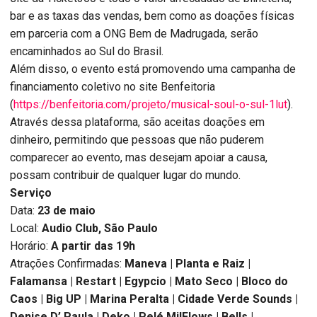
bar e as taxas das vendas, bem como as doações físicas
em parceria com a ONG Bem de Madrugada, serão
encaminhados ao Sul do Brasil.
Além disso, o evento está promovendo uma campanha de
financiamento coletivo no site Benfeitoria
(
https://benfeitoria.com/projeto/musical-soul-o-sul-1lut
).
Através dessa plataforma, são aceitas doações em
dinheiro, permitindo que pessoas que não puderem
comparecer ao evento, mas desejam apoiar a causa,
possam contribuir de qualquer lugar do mundo.
Serviço
Data:
23 de maio
Local:
Audio Club, São Paulo
Horário:
A partir das 19h
Atrações Confirmadas:
Maneva | Planta e Raiz |
Falamansa | Restart | Egypcio | Mato Seco | Bloco do
Caos | Big UP | Marina Peralta | Cidade Verde Sounds |
Denise D’ Paula | Deko | Pelé MilFlows | Bells |