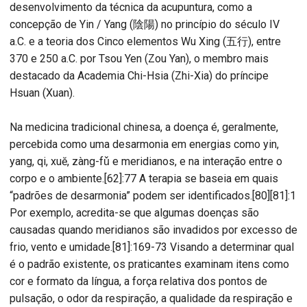
desenvolvimento da técnica da acupuntura, como a
concepção de Yin / Yang (陰陽) no princípio do século IV
a.C. e a teoria dos Cinco elementos Wu Xing (五行), entre
370 e 250 a.C. por Tsou Yen (Zou Yan), o membro mais
destacado da Academia Chi-Hsia (Zhi-Xia) do príncipe
Hsuan (Xuan).
Na medicina tradicional chinesa, a doença é, geralmente,
percebida como uma desarmonia em energias como yin,
yang, qi, xuĕ, zàng-fǔ e meridianos, e na interação entre o
corpo e o ambiente.[62]:77 A terapia se baseia em quais
“padrões de desarmonia” podem ser identificados.[80][81]:1
Por exemplo, acredita-se que algumas doenças são
causadas quando meridianos são invadidos por excesso de
frio, vento e umidade.[81]:169-73 Visando a determinar qual
é o padrão existente, os praticantes examinam itens como
cor e formato da língua, a força relativa dos pontos de
pulsação, o odor da respiração, a qualidade da respiração e