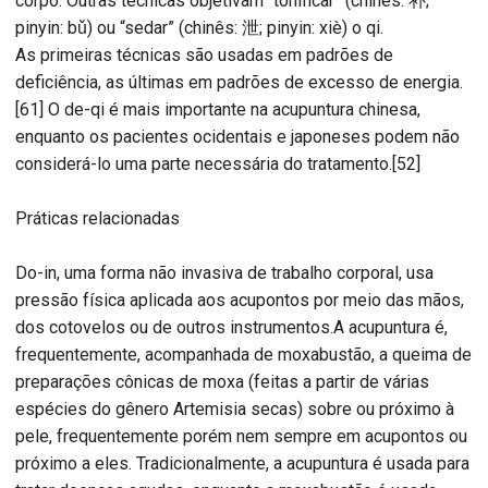
corpo. Outras técnicas objetivam “tonificar” (chinês: 补;
pinyin: bǔ) ou “sedar” (chinês: 泄; pinyin: xiè) o qi.
As primeiras técnicas são usadas em padrões de
deficiência, as últimas em padrões de excesso de energia.
[61] O de-qi é mais importante na acupuntura chinesa,
enquanto os pacientes ocidentais e japoneses podem não
considerá-lo uma parte necessária do tratamento.[52]
Práticas relacionadas
Do-in, uma forma não invasiva de trabalho corporal, usa
pressão física aplicada aos acupontos por meio das mãos,
dos cotovelos ou de outros instrumentos.A acupuntura é,
frequentemente, acompanhada de moxabustão, a queima de
preparações cônicas de moxa (feitas a partir de várias
espécies do gênero Artemisia secas) sobre ou próximo à
pele, frequentemente porém nem sempre em acupontos ou
próximo a eles. Tradicionalmente, a acupuntura é usada para