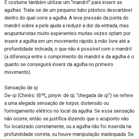
É costume também utilizar um “mandril” para inserir as
agulhas. Trata-se de um pequeno tubo plástico descartável
dentro do qual corre a agulha. A leve pressão da ponta do
mandril sobre a pele ajuda a reduzir a dor da entrada, mas
acupunturistas muito experientes muitas vezes optam por
inserir a agulha em um movimento rápido à mão livre até a
profundidade indicada, o que não é possível com o mandril
(a diferença entre o comprimento do mandril e da agulha é o
quanto se conseguirá inserir da agulha no primeiro
movimento).
Sensação de qi
De-qi (Chinês: 得气; pinyin: dé qì; “chegada de qi”) se refere
a uma alegada sensação de torpor, distensão ou
formigamento elétrico no local da agulha. Se essa sensação
não ocorre, então se justifica dizendo que o acuponto não
foi localizado corretamente, ou a agulha não foi inserida na
profundidade correta, ou houve manipulação inadequada. Se