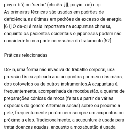
pinyin: bǔ) ou “sedar” (chinês: 泄; pinyin: xiè) o qi.
As primeiras técnicas são usadas em padrões de
deficiência, as últimas em padrões de excesso de energia.
[61] O de-qi é mais importante na acupuntura chinesa,
enquanto os pacientes ocidentais e japoneses podem não
considerá-lo uma parte necessária do tratamento.[52]
Práticas relacionadas
Do-in, uma forma não invasiva de trabalho corporal, usa
pressão física aplicada aos acupontos por meio das mãos,
dos cotovelos ou de outros instrumentos.A acupuntura é,
frequentemente, acompanhada de moxabustão, a queima de
preparações cônicas de moxa (feitas a partir de várias
espécies do gênero Artemisia secas) sobre ou próximo à
pele, frequentemente porém nem sempre em acupontos ou
próximo a eles. Tradicionalmente, a acupuntura é usada para
tratar doenças agudas, enquanto a moxabustão é usada