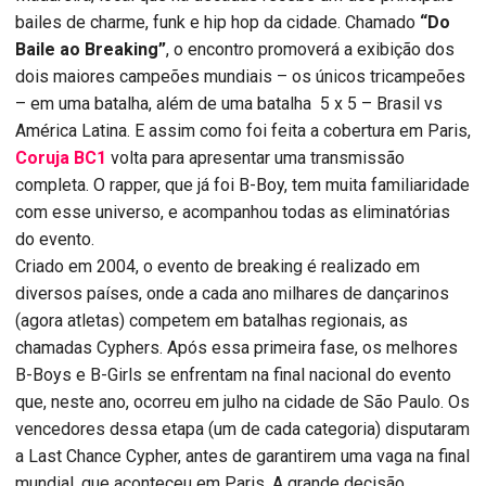
bailes de charme, funk e hip hop da cidade. Chamado
“Do
Baile ao Breaking”
, o encontro promoverá a exibição dos
dois maiores campeões mundiais – os únicos tricampeões
– em uma batalha, além de uma batalha 5 x 5 – Brasil vs
América Latina. E assim como foi feita a cobertura em Paris,
Coruja BC1
volta para apresentar uma transmissão
completa. O rapper, que já foi B-Boy, tem muita familiaridade
com esse universo, e acompanhou todas as eliminatórias
do evento.
Criado em 2004, o evento de breaking é realizado em
diversos países, onde a cada ano milhares de dançarinos
(agora atletas) competem em batalhas regionais, as
chamadas Cyphers. Após essa primeira fase, os melhores
B-Boys e B-Girls se enfrentam na final nacional do evento
que, neste ano, ocorreu em julho na cidade de São Paulo. Os
vencedores dessa etapa (um de cada categoria) disputaram
a Last Chance Cypher, antes de garantirem uma vaga na final
mundial, que aconteceu em Paris. A grande decisão