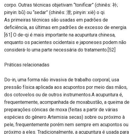
corpo. Outras técnicas objetivam “tonificar” (chinês: 补;
pinyin: bǔ) ou “sedar” (chinês: 泄; pinyin: xiè) o qi.
As primeiras técnicas são usadas em padrões de
deficiência, as últimas em padrões de excesso de energia.
[61] O de-qi é mais importante na acupuntura chinesa,
enquanto os pacientes ocidentais e japoneses podem não
considerá-lo uma parte necessária do tratamento.[52]
Práticas relacionadas
Do-in, uma forma não invasiva de trabalho corporal, usa
pressão física aplicada aos acupontos por meio das mãos,
dos cotovelos ou de outros instrumentos.A acupuntura é,
frequentemente, acompanhada de moxabustão, a queima de
preparações cônicas de moxa (feitas a partir de várias
espécies do gênero Artemisia secas) sobre ou próximo à
pele, frequentemente porém nem sempre em acupontos ou
próximo a eles. Tradicionalmente, a acupuntura é usada para