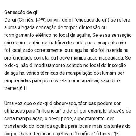
Sensação de qi
De-qi (Chinês: 得气; pinyin: dé qì; “chegada de qi”) se refere
a uma alegada sensação de torpor, distensão ou
formigamento elétrico no local da agulha. Se essa sensação
não ocorre, então se justifica dizendo que o acuponto não
foi localizado corretamente, ou a agulha não foi inserida na
profundidade correta, ou houve manipulação inadequada. Se
o de-qi não é imediatamente sentido no local de inserção
da agulha, várias técnicas de manipulação costumam ser
empregadas para promovê-la, como arrancar, sacudir e
tremer.[61]
Uma vez que o de-qi é observado, técnicas podem ser
utilizadas para “influenciar” o de-qi: por exemplo, através de
certa manipulação, o de-qi pode, supostamente, ser
transferido do local da agulha para locais mais distantes do
corpo. Outras técnicas objetivam “tonificar” (chinês: 补;