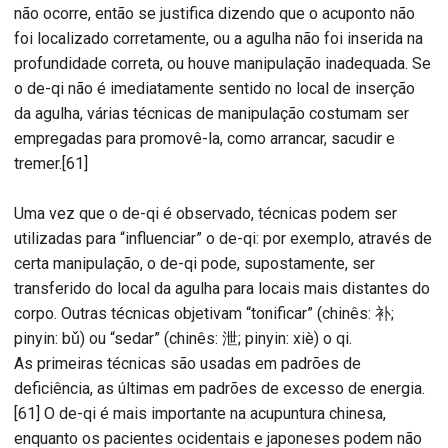
não ocorre, então se justifica dizendo que o acuponto não
foi localizado corretamente, ou a agulha não foi inserida na
profundidade correta, ou houve manipulação inadequada. Se
o de-qi não é imediatamente sentido no local de inserção
da agulha, várias técnicas de manipulação costumam ser
empregadas para promovê-la, como arrancar, sacudir e
tremer.[61]
Uma vez que o de-qi é observado, técnicas podem ser
utilizadas para “influenciar” o de-qi: por exemplo, através de
certa manipulação, o de-qi pode, supostamente, ser
transferido do local da agulha para locais mais distantes do
corpo. Outras técnicas objetivam “tonificar” (chinês: 补;
pinyin: bǔ) ou “sedar” (chinês: 泄; pinyin: xiè) o qi.
As primeiras técnicas são usadas em padrões de
deficiência, as últimas em padrões de excesso de energia.
[61] O de-qi é mais importante na acupuntura chinesa,
enquanto os pacientes ocidentais e japoneses podem não