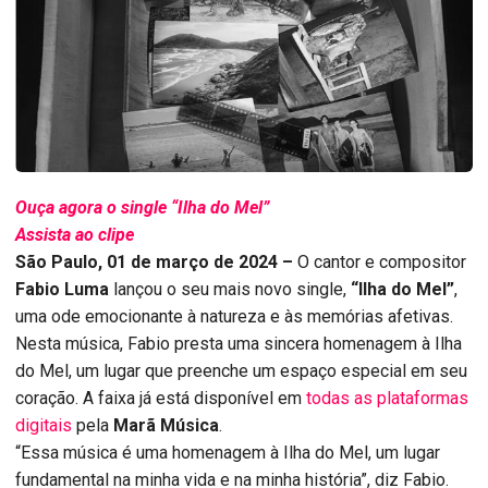
Ouça agora o single “Ilha do Mel”
Assista ao clipe
São Paulo, 01 de março de 2024 –
O
cantor e compositor
Fabio Luma
lançou o seu mais novo single,
“Ilha do Mel”
,
uma ode emocionante à natureza e às memórias afetivas.
Nesta música, Fabio presta uma sincera homenagem à Ilha
do Mel, um lugar que preenche um espaço especial em seu
coração. A faixa já está disponível em
todas as plataformas
digitais
pela
Marã Música
.
“Essa música é uma homenagem à Ilha do Mel, um lugar
fundamental na minha vida e na minha história”, diz Fabio.