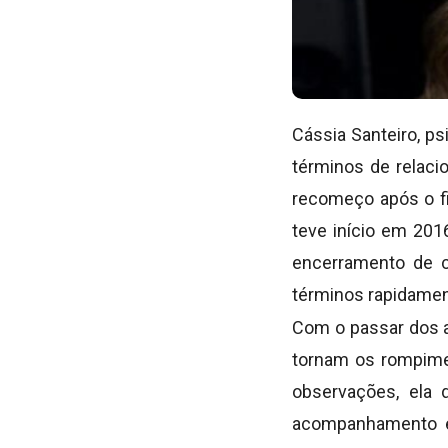
Cássia Santeiro, ps
términos de relaci
recomeço após o fi
teve início em 201
encerramento de c
términos rapidamen
Com o passar dos a
tornam os rompime
observações, ela
acompanhamento e 