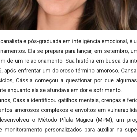
icanalista e pós-graduada em inteligência emocional, é
onamentos. Ela se prepara para lançar, em setembro, um
m de um relacionamento. Sua história em busca da int
6, após enfrentar um doloroso término amoroso. Cans
iclos, Cássia começou a questionar por que algum
te enquanto ela se afundava em dor e sofrimento.
nos, Cássia identificou gatilhos mentais, crenças e fer
ntos amorosos complexos e envoltos em vulnerabilidad
 desenvolveu o Método Pílula Mágica (MPM), um pro
monitoramento personalizados para auxiliar na supe