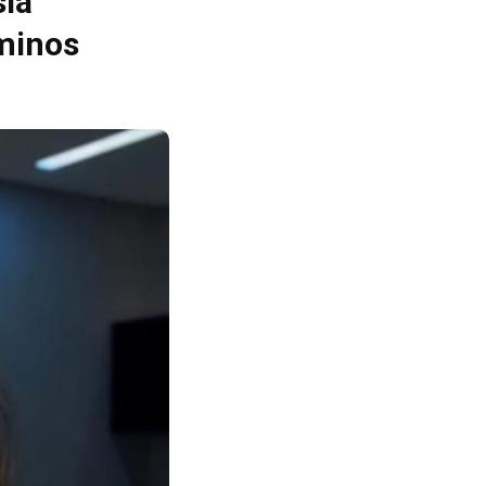
sia
rminos