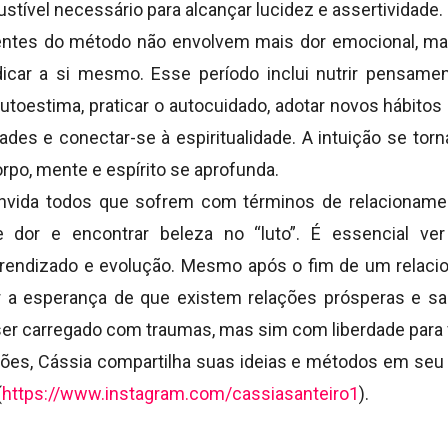
tível necessário para alcançar lucidez e assertividade.
ntes do método não envolvem mais dor emocional, m
icar a si mesmo. Esse período inclui nutrir pensame
 autoestima, praticar o autocuidado, adotar novos hábit
ades e conectar-se à espiritualidade. A intuição se tor
po, mente e espírito se aprofunda.
nvida todos que sofrem com términos de relacionamen
dor e encontrar beleza no “luto”. É essencial v
prendizado e evolução. Mesmo após o fim de um relac
r a esperança de que existem relações prósperas e sa
er carregado com traumas, mas sim com liberdade para v
ões, Cássia compartilha suas ideias e métodos em seu p
(
https://www.instagram.com/cassiasanteiro1
).