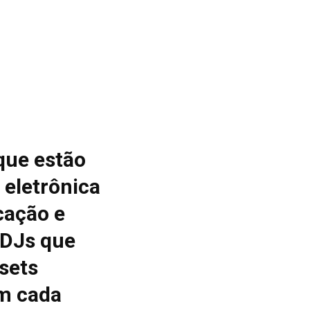
que estão
 eletrônica
cação e
 DJs que
sets
m cada