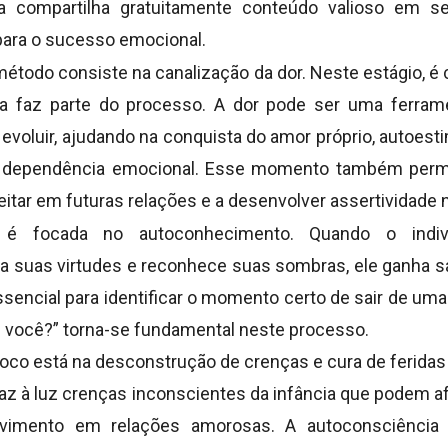
a compartilha gratuitamente conteúdo valioso em s
para o sucesso emocional.
método consiste na canalização da dor. Neste estágio, é cr
a faz parte do processo. A dor pode ser uma ferram
 evoluir, ajudando na conquista do amor próprio, autoest
da dependência emocional. Esse momento também permi
itar em futuras relações e a desenvolver assertividade 
é focada no autoconhecimento. Quando o indi
 suas virtudes e reconhece suas sombras, ele ganha s
sencial para identificar o momento certo de sair de uma
 você?” torna-se fundamental neste processo.
 foco está na desconstrução de crenças e cura de ferid
raz à luz crenças inconscientes da infância que podem 
lvimento em relações amorosas. A autoconsciência