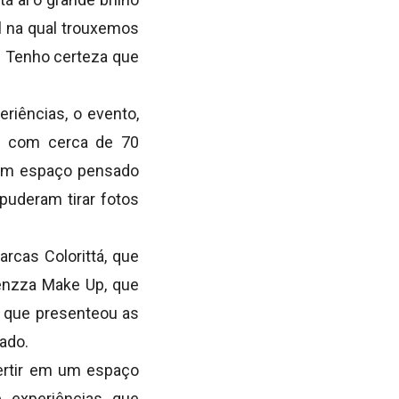
l na qual trouxemos
. Tenho certeza que
iências, o evento,
u com cerca de 70
 um espaço pensado
puderam tirar fotos
rcas Colorittá, que
Fenzza Make Up, que
, que presenteou as
ado.
ertir em um espaço
 experiências que