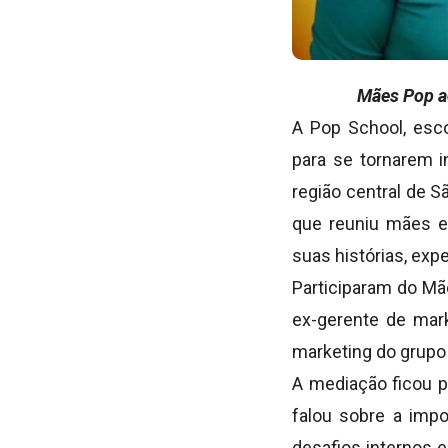
Mães Pop ac
A Pop School, esc
para se tornarem in
região central de S
que reuniu mães e
suas histórias, exp
Participaram do Mã
ex-gerente de mark
marketing do grupo 
A mediação ficou p
falou sobre a imp
desafios internos e