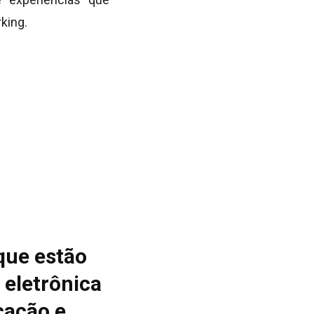
king.
que estão
 eletrônica
cação e