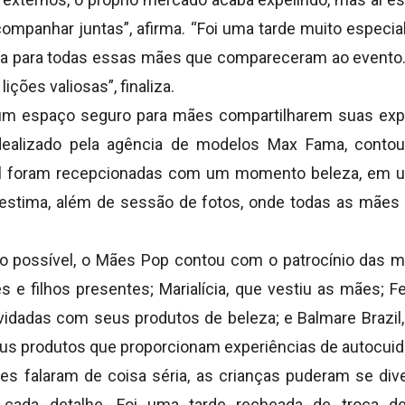
ompanhar juntas”, afirma. “Foi uma tarde muito especia
ia para todas essas mães que compareceram ao evento
ções valiosas”, finaliza.
um espaço seguro para mães compartilharem suas exper
dealizado pela agência de modelos Max Fama, conto
al foram recepcionadas com um momento beleza, em
oestima, além de sessão de fotos, onde todas as mães 
to possível, o Mães Pop contou com o patrocínio das ma
 e filhos presentes; Marialícia, que vestiu as mães; 
idadas com seus produtos de beleza; e Balmare Brazil
s produtos que proporcionam experiências de autocuid
s falaram de coisa séria, as crianças puderam se div
cada detalhe. Foi uma tarde recheada de troca de