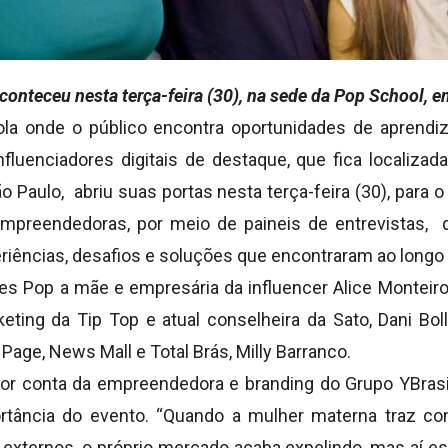
onteceu nesta terça-feira (30), na sede da Pop School, 
ola onde o público encontra oportunidades de aprendi
fluenciadores digitais de destaque, que fica localizad
ão Paulo, abriu suas portas nesta terça-feira (30), para 
mpreendedoras, por meio de paineis de entrevistas, 
eriências, desafios e soluções que encontraram ao longo
es Pop a mãe e empresária da influencer Alice Monteiro,
eting da Tip Top e atual conselheira da Sato, Dani Bol
Page, News Mall e Total Brás, Milly Barranco.
or conta da empreendedora e branding do Grupo YBrasil
ortância do evento. “Quando a mulher materna traz co
 externos, o próprio mercado acaba expelindo, mas aí est