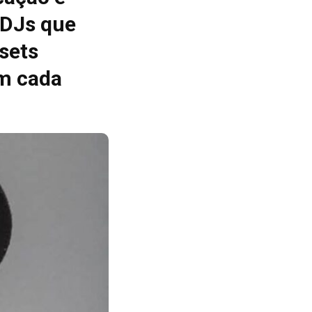
 DJs que
sets
m cada