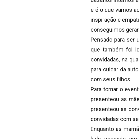
e é o que vamos ac
inspiração e empat
conseguimos gerar li
Pensado para ser 
que também foi i
convidadas, na qu
para cuidar da aut
com seus filhos.
Para tornar o even
presenteou as mães
presenteou as conv
convidadas com seu
Enquanto as mamãe
kids pensado em 