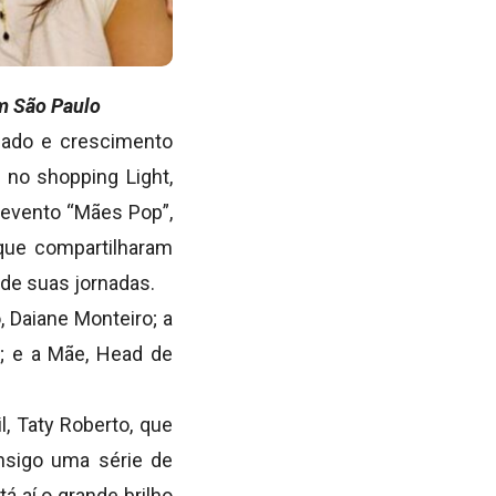
em São Paulo
zado e crescimento
a no shopping Light,
o evento “Mães Pop”,
que compartilharam
 de suas jornadas.
 Daiane Monteiro; a
l; e a Mãe, Head de
, Taty Roberto, que
nsigo uma série de
á aí o grande brilho